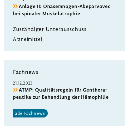
Anlage II: Onasemnogen-​Abeparvovec
bei spinaler Muskela­tro­phie
Zustän­diger Unter­aus­schuss
Arznei­mittel
Fach­news
21.12.2023
ATMP: Quali­täts­re­geln für Genthe­ra­
peu­tika zur Behand­lung der Hämo­philie
alle Fach­news