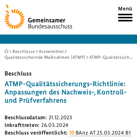
Zur
Menü
Startseite
Sie
Beschlüsse
Arzneimittel
Qualitätssichernde Maßnahmen (ATMP)
ATMP-Qualitätssicherungs-Richtlinie: Anpassungen des Nachweis-, Kontroll- und Prüfverfahrens
sind
hier:
Beschluss
ATMP-​Qualitätssicherungs-Richtlinie:
Anpas­sungen des Nachweis-​, Kontroll-​
und Prüf­ver­fah­rens
Beschluss­datum:
21.12.2023
Inkraft­treten:
26.03.2024
Beschluss veröf­fent­licht:
BAnz AT 25.03.2024 B1