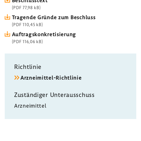
Beschluss­text
(PDF 77,98 kB)
Tragende Gründe zum Beschluss
(PDF 110,45 kB)
Auftrags­kon­kre­ti­sie­rung
(PDF 116,06 kB)
Richt­linie
Arzneimittel-​Richtlinie
Zustän­diger Unter­aus­schuss
Arznei­mittel