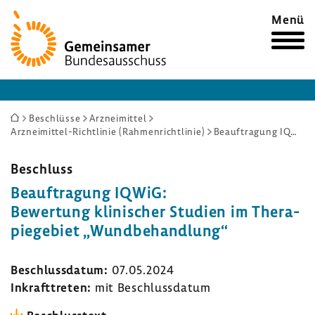
Zur
Menü
Startseite
Sie
Beschlüsse
Arzneimittel
Arzneimittel-Richtlinie (Rahmenrichtlinie)
Beauftragung IQWiG: Bewertung klinischer Studien im Therapiegebiet „Wundbehandlung“
sind
hier:
Beschluss
Beauf­tra­gung IQWiG:
Bewer­tung klini­scher Studien im Thera­
pie­ge­biet „Wund­be­hand­lung“
Beschluss­datum:
07.05.2024
Inkraft­treten:
mit Beschluss­datum