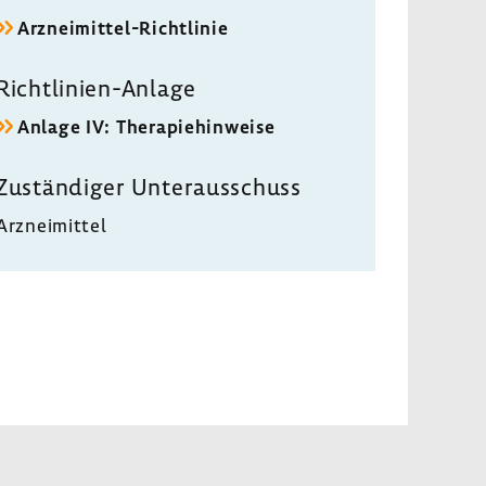
Arzneimittel-​Richtlinie
Richtlinien-​Anlage
Anlage IV: Thera­pie­hin­weise
Zustän­diger Unter­aus­schuss
Arznei­mittel