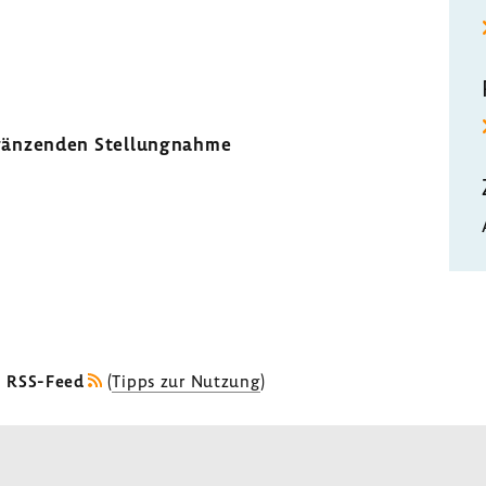
gän­zenden Stel­lung­nahme
s RSS-Feed
(
Tipps zur Nutzung
)