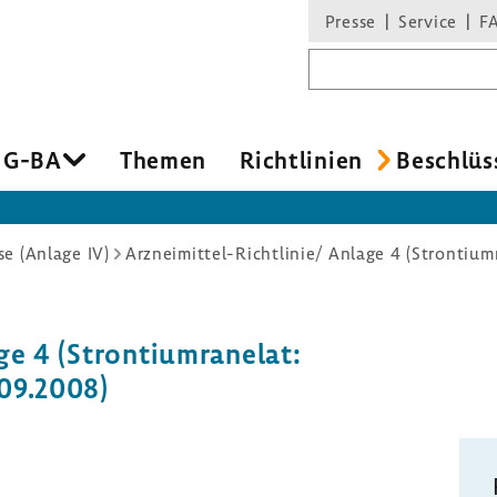
Presse
Service
F
Suchbegriff
 G-BA
Themen
Richt­li­nien
Beschlüs
e (Anlage IV)
Arzneimittel-Richtlinie/ Anlage 4 (Strontium
e 4 (Stron­ti­um­ra­nelat:
09.2008)