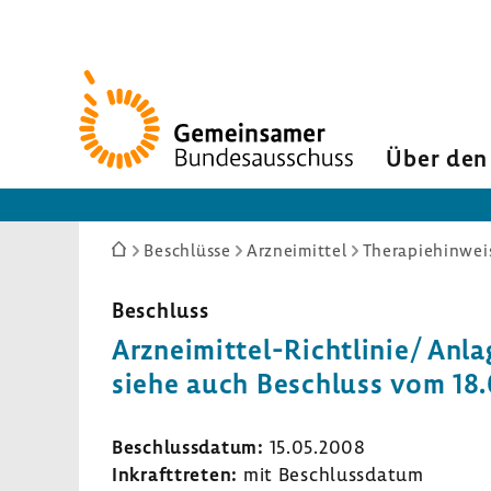
Zur
Startseite
Über den
Sie
Beschlüsse
Arzneimittel
Therapiehinweis
sind
hier:
Beschluss
Arzneimittel-​Richtlinie/ Anlag
siehe auch Beschluss vom 18.
Beschluss­datum:
15.05.2008
Inkraft­treten:
mit Beschluss­datum