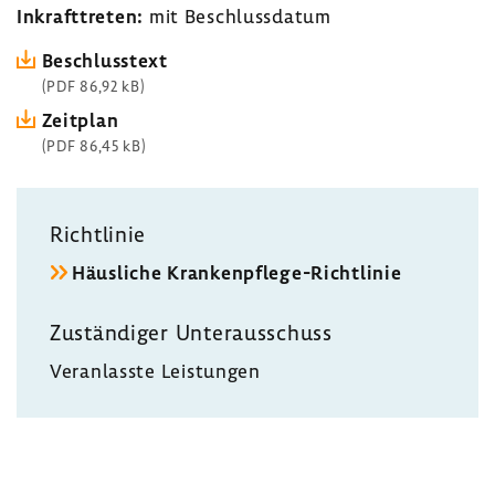
Inkraft­treten:
mit Beschluss­datum
Beschluss­text
(PDF 86,92 kB)
Zeit­plan
(PDF 86,45 kB)
Richt­linie
Häus­liche Krankenpflege-​Richtlinie
Zustän­diger Unter­aus­schuss
Veran­lasste Leis­tungen