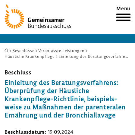
Zur
Menü
Startseite
Sie
Beschlüsse
Veranlasste Leistungen
Häusliche Krankenpflege
Einleitung des Beratungsverfahrens: Überprüfung der Häusliche Krankenpflege-Richtlinie, beispielsweise zu Maßnahmen der parenteralen Ernährung und der Bronchiallavage
sind
hier:
Beschluss
Einlei­tung des Bera­tungs­ver­fah­rens:
Über­prü­fung der Häus­liche
Krankenpflege-​Richtlinie, beispiels­
weise zu Maßnahmen der paren­te­ralen
Ernäh­rung und der Bron­chi­al­la­vage
Beschluss­datum:
19.09.2024