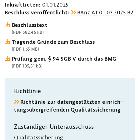
Inkraft­treten:
01.01.2025
Beschluss veröf­fent­licht:
BAnz AT 01.07.2025 B2
Beschluss­text
(PDF 682,46 kB)
Tragende Gründe zum Beschluss
(PDF 1,65 MB)
Prüfung gem. § 94 SGB V durch das BMG
(PDF 105,81 kB)
Richt­linie
Richt­linie zur daten­ge­stützten einrich­
tungs­über­grei­fenden Quali­täts­si­che­rung
Zustän­diger Unter­aus­schuss
Quali­täts­si­che­rung