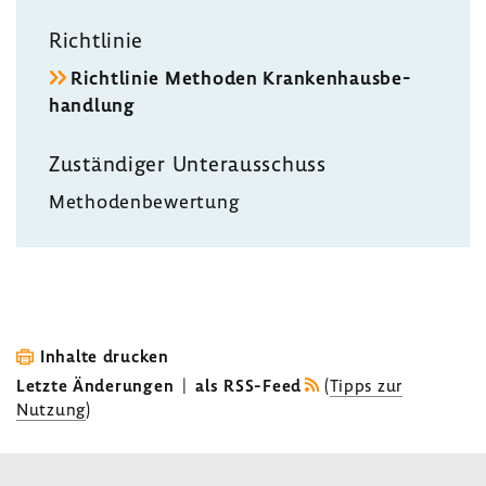
Richt­linie
Richt­linie Methoden Kran­ken­haus­be­
hand­lung
Zustän­diger Unter­aus­schuss
Metho­den­be­wer­tung
Inhalte drucken
Letzte Änderungen
|
als RSS-Feed
(
Tipps zur
Nutzung
)