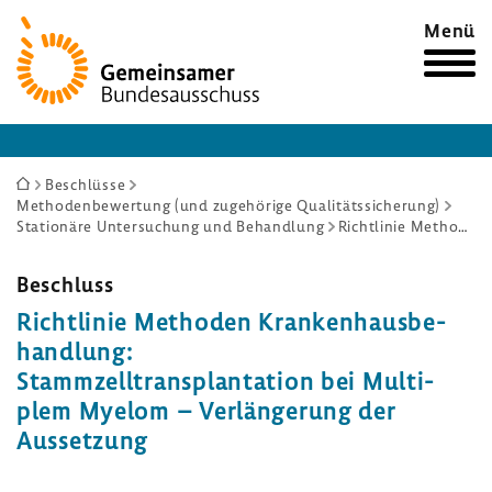
Zur
Menü
Startseite
Sie
Beschlüsse
Methodenbewertung (und zugehörige Qualitätssicherung)
sind
Stationäre Untersuchung und Behandlung
Richtlinie Methoden Krankenhausbehandlung: Stammzelltransplantation bei Multiplem Myelom – Verlängerung der Aussetzung
hier:
Beschluss
Richt­linie Methoden Kran­ken­haus­be­
hand­lung:
Stamm­zell­trans­plan­ta­tion bei Multi­
plem Myelom – Verlän­ge­rung der
Ausset­zung