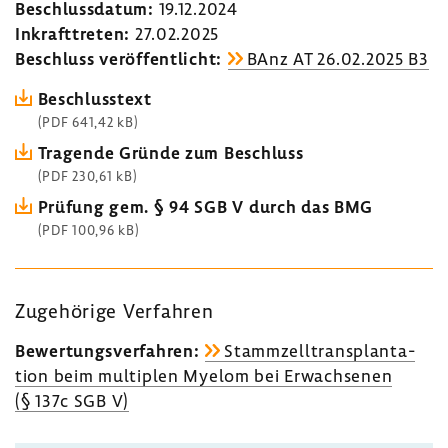
Beschluss­datum:
19.12.2024
Inkraft­treten:
27.02.2025
Beschluss veröf­fent­licht:
BAnz AT 26.02.2025 B3
Beschluss­text
(PDF 641,42 kB)
Tragende Gründe zum Beschluss
(PDF 230,61 kB)
Prüfung gem. § 94 SGB V durch das BMG
(PDF 100,96 kB)
Zuge­hö­rige Verfahren
Bewer­tungs­ver­fahren:
Stamm­zell­trans­plan­ta­
tion beim multi­plen Myelom bei Erwach­senen
(§ 137c SGB V)