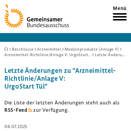
Zur
Menü
Startseite
Sie
Beschlüsse
Arzneimittel
Medizinprodukte (Anlage V)
Arzneimittel-Richtlinie/Anlage V: UrgoStart Tül
Letzte Änderungen
sind
hier:
Letzte Ände­rungen zu "Arzneimittel-​
Richtlinie/Anlage V:
UrgoStart Tül"
Die Liste der letzten Ände­rungen steht auch als
RSS-​Feed
zur Verfü­gung.
04.07.2025