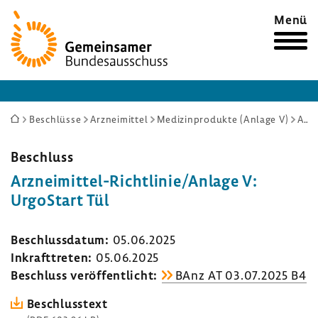
Zur
Menü
Startseite
Sie
Beschlüsse
Arzneimittel
Medizinprodukte (Anlage V)
Arzneimittel-Richtlinie/Anlage V: UrgoStart Tül
sind
hier:
Beschluss
Arzneimittel-​Richtlinie/Anlage V:
UrgoStart Tül
Beschluss­datum:
05.06.2025
Inkraft­treten:
05.06.2025
Beschluss veröf­fent­licht:
BAnz AT 03.07.2025 B4
Beschluss­text