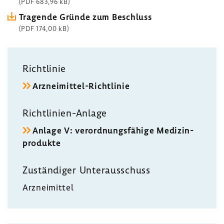
(PDF 683,96 kB)
Tragende Gründe zum Beschluss
(PDF 174,00 kB)
Richt­linie
Arzneimittel-​Richtlinie
Richtlinien-​Anlage
Anlage V: verord­nungs­fä­hige Medi­zin­
pro­dukte
Zustän­diger Unter­aus­schuss
Arznei­mittel