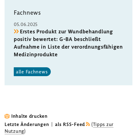
Fach­news
05.06.2025
Erstes Produkt zur Wund­be­hand­lung
positiv bewertet: G-BA beschließt
Aufnahme in Liste der verord­nungs­fä­higen
Medi­zin­pro­dukte
alle Fach­news
Inhalte drucken
Letzte Änderungen
|
als RSS-Feed
(
Tipps zur
Nutzung
)