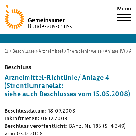
Zur
Menü
Startseite
Sie
Beschlüsse
Arzneimittel
Therapiehinweise (Anlage IV)
Arzneimittel-Richtlinie/ Anlage 4 (Strontiumranelat: siehe auch Beschlusses vom 15.05.2008)
sind
hier:
Beschluss
Arzneimittel-​Richtlinie/ Anlage 4
(Stron­ti­um­ra­nelat:
siehe auch Beschlusses vom 15.05.2008)
Beschluss­datum:
18.09.2008
Inkraft­treten:
06.12.2008
Beschluss veröf­fent­licht:
BAnz. Nr. 186 (S. 4 349)
vom 05.12.2008