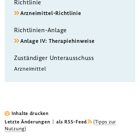
Richt­linie
Arzneimittel-​Richtlinie
Richtlinien-​Anlage
Anlage IV: Thera­pie­hin­weise
Zustän­diger Unter­aus­schuss
Arznei­mittel
Inhalte drucken
Letzte Änderungen
|
als RSS-Feed
(
Tipps zur
Nutzung
)