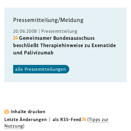
Pres­se­mit­tei­lung/Meldung
20.06.2008 | Pres­se­mit­tei­lung
Gemein­samer Bundes­aus­schuss
beschließt Thera­pie­hin­weise zu Exena­tide
und Pali­vi­zumab
alle Pres­se­mit­tei­lungen
Inhalte drucken
Letzte Änderungen
|
als RSS-Feed
(
Tipps zur
Nutzung
)