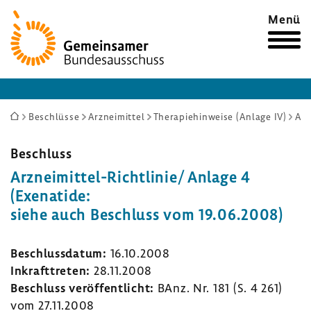
Zur
Menü
Startseite
Sie
Beschlüsse
Arzneimittel
Therapiehinweise (Anlage IV)
Arzneimittel-Richtlinie/ Anlage 4 (Exenatide: siehe auch Beschluss vom 19.06.2008)
sind
hier:
Beschluss
Arzneimittel-​Richtlinie/ Anlage 4
(Exena­tide:
siehe auch Beschluss vom 19.06.2008)
Beschluss­datum:
16.10.2008
Inkraft­treten:
28.11.2008
Beschluss veröf­fent­licht:
BAnz. Nr. 181 (S. 4 261)
vom 27.11.2008