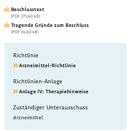
Beschluss­text
(PDF 275,60 kB)
Tragende Gründe zum Beschluss
(PDF 26,80 kB)
Richt­linie
Arzneimittel-​Richtlinie
Richtlinien-​Anlage
Anlage IV: Thera­pie­hin­weise
Zustän­diger Unter­aus­schuss
Arznei­mittel