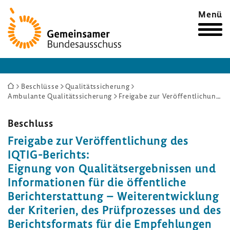
Zur
Menü
Startseite
Sie
Beschlüsse
Qualitätssicherung
Ambulante Qualitätssicherung
Freigabe zur Veröffentlichung des IQTIG-Berichts: Eignung von Qualitätsergebnissen und Informationen für die öffentliche Berichterstattung – Weiterentwicklung der Kriterien, des Prüfprozesses und des Berichtsformats für die Empfehlungen (QbT-RL)
sind
hier:
Beschluss
Frei­gabe zur Veröf­fent­li­chung des
IQTIG-​Berichts:
Eignung von Quali­täts­er­geb­nissen und
Infor­ma­tionen für die öffent­liche
Bericht­erstat­tung – Weiter­ent­wick­lung
der Krite­rien, des Prüf­pro­zesses und des
Berichts­for­mats für die Empfeh­lungen