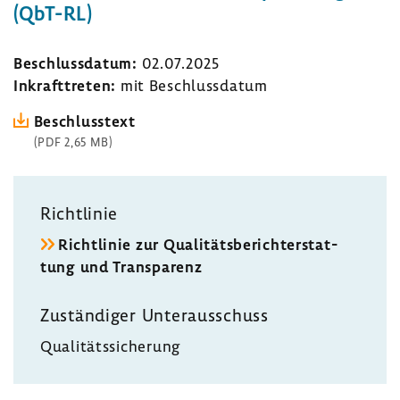
(QbT-RL)
Beschluss­datum:
02.07.2025
Inkraft­treten:
mit Beschluss­datum
Beschluss­text
(PDF 2,65 MB)
Richt­linie
Richt­linie zur Quali­täts­be­richt­erstat­
tung und Trans­pa­renz
Zustän­diger Unter­aus­schuss
Quali­täts­si­che­rung