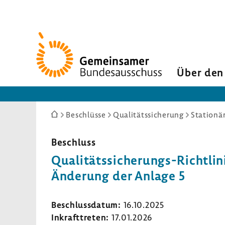
Zur
Startseite
Über den
Sie
Beschlüsse
Qualitätssicherung
Stationä
sind
hier:
Beschluss
Qualitätssicherungs-​Richtlini
Ände­rung der Anlage 5
Beschluss­datum:
16.10.2025
Inkraft­treten:
17.01.2026