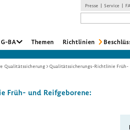
Presse
Service
F
Suchbegriff
 G-BA
Themen
Richt­li­nien
Beschlüs
re Qualitätssicherung
Qualitätssicherungs-Richtlinie Früh
e Früh- und Reif­ge­bo­rene: