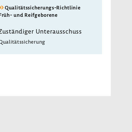
Qualitätssicherungs-​Richtlinie
Früh- und Reif­ge­bo­rene
Zustän­diger Unter­aus­schuss
Quali­täts­si­che­rung