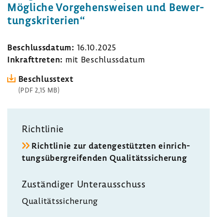
Mögliche Vorge­hens­weisen und Bewer­
tungs­kri­te­rien“
Beschluss­datum:
16.10.2025
Inkraft­treten:
mit Beschluss­datum
Beschluss­text
(PDF 2,15 MB)
Richt­linie
Richt­linie zur daten­ge­stützten einrich­
tungs­über­grei­fenden Quali­täts­si­che­rung
Zustän­diger Unter­aus­schuss
Quali­täts­si­che­rung