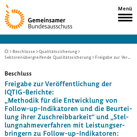
Zur
Menü
Startseite
Sie
Beschlüsse
Qualitätssicherung
Sektorenübergreifende Qualitätssicherung
Freigabe zur Veröffentlichung der IQTIG-Berichte: „Methodik für die Entwicklung von Follow-up-Indikatoren und die Beurteilung ihrer Zuschreibbarkeit“ und „Stellungnahmeverfahren mit Leistungserbringern zu Follow-up-Indikatoren: Mögliche Vorgehensweisen und Bewertungskriterien“
sind
hier:
Beschluss
Frei­gabe zur Veröf­fent­li­chung der
IQTIG-​Berichte:
„Methodik für die Entwick­lung von
Follow-​up-Indikatoren und die Beur­tei­
lung ihrer Zuschreib­bar­keit“ und „Stel­
lung­nah­me­ver­fahren mit Leis­tungs­er­
brin­gern zu Follow-​up-Indikatoren: