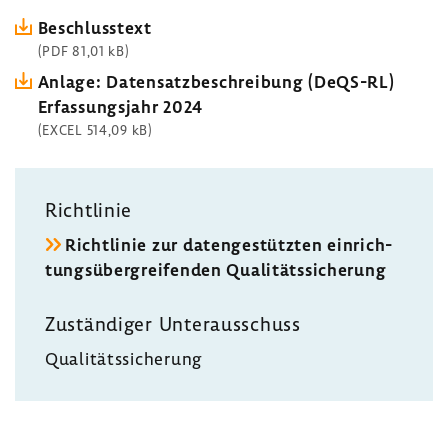
Beschluss­text
(PDF 81,01 kB)
Anlage: Daten­satz­be­schrei­bung (DeQS-RL)
Erfas­sungs­jahr 2024
(EXCEL 514,09 kB)
Richt­linie
Richt­linie zur daten­ge­stützten einrich­
tungs­über­grei­fenden Quali­täts­si­che­rung
Zustän­diger Unter­aus­schuss
Quali­täts­si­che­rung