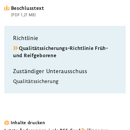
Beschluss­text
(PDF 1,27 MB)
Richt­linie
Qualitätssicherungs-​Richtlinie Früh-
und Reif­ge­bo­rene
Zustän­diger Unter­aus­schuss
Quali­täts­si­che­rung
Inhalte drucken