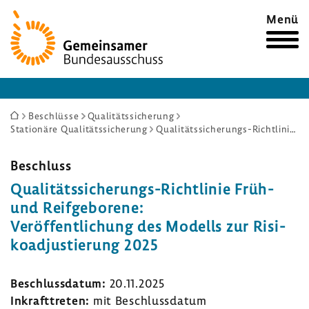
Zur
Menü
Startseite
Sie
Beschlüsse
Qualitätssicherung
Stationäre Qualitätssicherung
Qualitätssicherungs-Richtlinie Früh- und Reifgeborene: Veröffentlichung des Modells zur Risikoadjustierung 2025
sind
hier:
Beschluss
Qualitätssicherungs-​Richtlinie Früh-
und Reif­ge­bo­rene:
Veröf­fent­li­chung des Modells zur Risi­
ko­ad­jus­tie­rung 2025
Beschluss­datum:
20.11.2025
Inkraft­treten:
mit Beschluss­datum