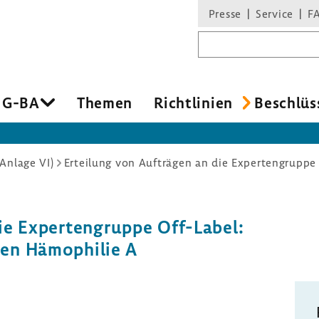
Presse
Service
F
Suchbegriff
 G-BA
Themen
Richt­li­nien
Beschlüs
Anlage VI)
e Exper­ten­gruppe Off-​Label:
nen Hämo­philie A