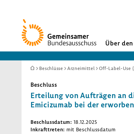
Zur
Startseite
Über den
Sie
Beschlüsse
Arzneimittel
Off-Label-Use (
sind
hier:
Beschluss
Ertei­lung von Aufträgen an di
Emici­zumab bei der erwor­be
Beschluss­datum:
18.12.2025
Inkraft­treten:
mit Beschluss­datum