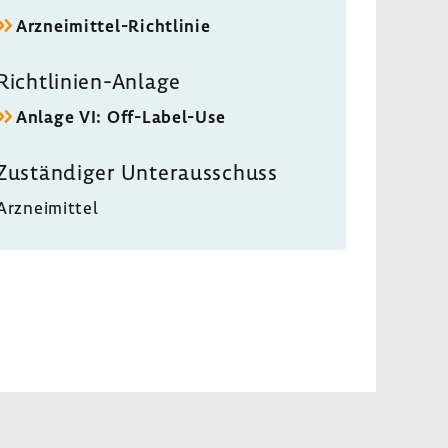
Arzneimittel-​Richtlinie
Richtlinien-​Anlage
Anlage VI: Off-​Label-Use
Zustän­diger Unter­aus­schuss
Arznei­mittel