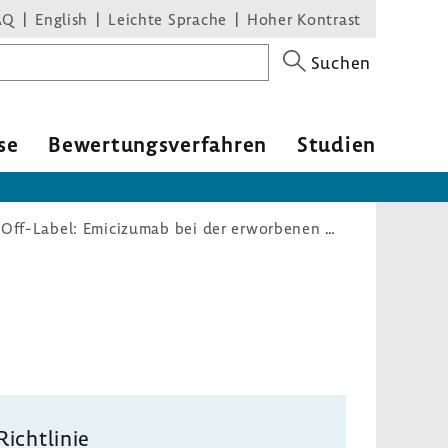
AQ
English
Leichte Sprache
Hoher Kontrast
Suchen
se
Bewer­tungs­ver­fahren
Studien
Erteilung von Aufträgen an die Expertengruppe Off-Label: Emicizumab bei der erworbenen Hämophilie A
Richt­linie