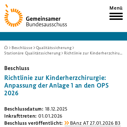
Zur
Menü
Startseite
Sie
Beschlüsse
Qualitätssicherung
Stationäre Qualitätssicherung
Richtlinie zur Kinderherzchirurgie: Anpassung der Anlage 1 an den OPS 2026
sind
hier:
Beschluss
Richt­linie zur Kinder­herz­chir­urgie:
Anpas­sung der Anlage 1 an den OPS
2026
Beschluss­datum:
18.12.2025
Inkraft­treten:
01.01.2026
Beschluss veröf­fent­licht:
BAnz AT 27.01.2026 B3