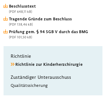
Beschluss­text
(PDF 648,11 kB)
Tragende Gründe zum Beschluss
(PDF 138,46 kB)
Prüfung gem. § 94 SGB V durch das BMG
(PDF 101,50 kB)
Richt­linie
Richt­linie zur Kinder­herz­chir­urgie
Zustän­diger Unter­aus­schuss
Quali­täts­si­che­rung