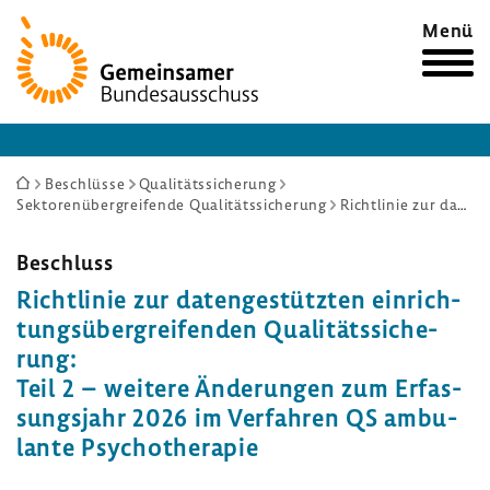
Zur
Menü
Startseite
Sie
Beschlüsse
Qualitätssicherung
Sektorenübergreifende Qualitätssicherung
Richtlinie zur datengestützten einrichtungsübergreifenden Qualitätssicherung: Teil 2 – weitere Änderungen zum Erfassungsjahr 2026 im Verfahren QS ambulante Psychotherapie
sind
hier:
Beschluss
Richt­linie zur daten­ge­stützten einrich­
tungs­über­grei­fenden Quali­täts­si­che­
rung:
Teil 2 – weitere Ände­rungen zum Erfas­
sungs­jahr 2026 im Verfahren QS ambu­
lante Psycho­the­rapie