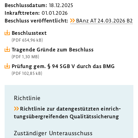
Beschluss­datum:
18.12.2025
Inkraft­treten:
01.01.2026
Beschluss veröf­fent­licht:
BAnz AT 24.03.2026 B2
Beschluss­text
(PDF 654,96 kB)
Tragende Gründe zum Beschluss
(PDF 1,30 MB)
Prüfung gem. § 94 SGB V durch das BMG
(PDF 102,85 kB)
Richt­linie
Richt­linie zur daten­ge­stützten einrich­
tungs­über­grei­fenden Quali­täts­si­che­rung
Zustän­diger Unter­aus­schuss