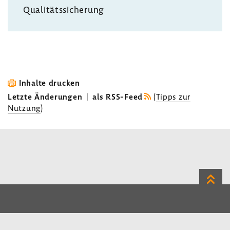
Quali­täts­si­che­rung
Inhalte drucken
Letzte Änderungen
|
als RSS-Feed
(
Tipps zur
Nutzung
)
Zum
Seite
LinkedIn
Instagram
Bluesky
Impressum
Datenschutz
Kontakt
Inhalt