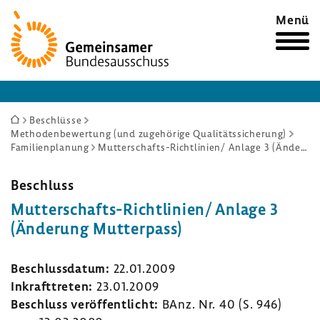
Zur
Menü
Startseite
Sie
Beschlüsse
Methodenbewertung (und zugehörige Qualitätssicherung)
sind
Familienplanung
Mutterschafts-Richtlinien/ Anlage 3 (Änderung Mutterpass)
hier:
Beschluss
Mutterschafts-​Richtlinien/ Anlage 3
(Ände­rung Mutter­pass)
Beschluss­datum:
22.01.2009
Inkraft­treten:
23.01.2009
Beschluss veröf­fent­licht:
BAnz. Nr. 40 (S. 946)