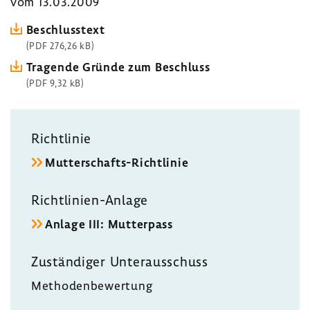
vom 13.03.2009
Beschluss­text
(PDF 276,26 kB)
Tragende Gründe zum Beschluss
(PDF 9,32 kB)
Richt­linie
Mutterschafts-​Richtlinie
Richtlinien-​Anlage
Anlage III: Mutter­pass
Zustän­diger Unter­aus­schuss
Metho­den­be­wer­tung