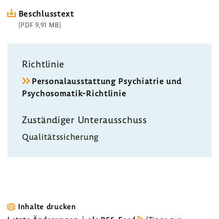
Beschluss­text
(PDF 9,91 MB)
Richt­linie
Perso­nal­aus­stat­tung Psych­ia­trie und
Psychosomatik-​Richtlinie
Zustän­diger Unter­aus­schuss
Quali­täts­si­che­rung
Inhalte drucken