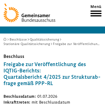
Zur
Menü
Startseite
Sie
Beschlüsse
Qualitätssicherung
Stationäre Qualitätssicherung
Freigabe zur Veröffentlichung des IQTIG-Berichts: Quartalsbericht 4/2025 zur Strukturabfrage gemäß PPP-RL
sind
hier:
Beschluss
Frei­gabe zur Veröf­fent­li­chung des
IQTIG-​Berichts:
Quar­tals­be­richt 4/2025 zur Struk­tur­ab­
frage gemäß PPP-RL
Beschluss­datum:
01.07.2026
Inkraft­treten:
mit Beschluss­datum