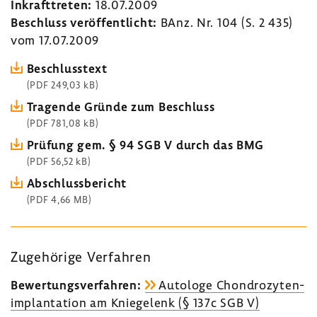
Inkraft­treten:
18.07.2009
Beschluss veröf­fent­licht:
BAnz. Nr. 104 (S. 2 435)
vom 17.07.2009
Beschluss­text
(PDF 249,03 kB)
Tragende Gründe zum Beschluss
(PDF 781,08 kB)
Prüfung gem. § 94 SGB V durch das BMG
(PDF 56,52 kB)
Abschluss­be­richt
(PDF 4,66 MB)
Zuge­hö­rige Verfahren
Bewer­tungs­ver­fahren:
Auto­loge Chon­dro­zy­ten­
im­plan­ta­tion am Knie­ge­lenk (§ 137c SGB V)