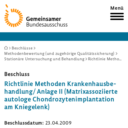
Zur
Menü
Startseite
Sie
Beschlüsse
Methodenbewertung (und zugehörige Qualitätssicherung)
sind
Stationäre Untersuchung und Behandlung
Richtlinie Methoden Krankenhausbehandlung/ Anlage II (Matrixassoziierte autologe Chondrozytenimplantation am Kniegelenk)
hier:
Beschluss
Richt­linie Methoden Kran­ken­haus­be­
hand­lung/ Anlage II (Matrixas­so­zi­ierte
auto­loge Chon­dro­zy­ten­im­plan­ta­tion
am Knie­ge­lenk)
Beschluss­datum:
23.04.2009