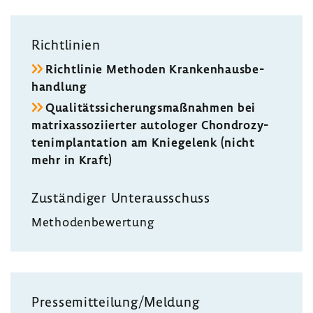
Richt­li­nien
Richt­linie Methoden Kran­ken­haus­be­
hand­lung
Quali­täts­si­che­rungs­maß­nahmen bei
matrixas­so­zi­ierter auto­loger Chon­dro­zy­
ten­im­plan­ta­tion am Knie­ge­lenk (nicht
mehr in Kraft)
Zustän­diger Unter­aus­schuss
Metho­den­be­wer­tung
Pres­se­mit­tei­lung/Meldung