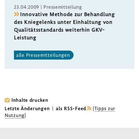
23.04.2009 | Pres­se­mit­tei­lung
Inno­va­tive Methode zur Behand­lung
des Knie­ge­lenks unter Einhal­tung von
Quali­täts­stan­dards weiterhin GKV-​
Leistung
alle Pres­se­mit­tei­lungen
Inhalte drucken
Letzte Änderungen
|
als RSS-Feed
(
Tipps zur
Nutzung
)