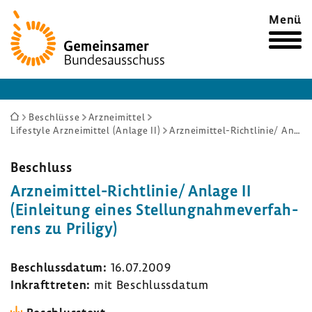
Zur
Menü
Startseite
Sie
Beschlüsse
Arzneimittel
Lifestyle Arzneimittel (Anlage II)
Arzneimittel-Richtlinie/ Anlage II (Einleitung eines Stellungnahmeverfahrens zu Priligy)
sind
hier:
Beschluss
Arzneimittel-​Richtlinie/ Anlage II
(Einlei­tung eines Stel­lung­nah­me­ver­fah­
rens zu Priligy)
Beschluss­datum:
16.07.2009
Inkraft­treten:
mit Beschluss­datum