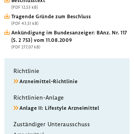
Beschluss­text
(PDF 12,53 kB)
Tragende Gründe zum Beschluss
(PDF 43,51 kB)
Ankün­di­gung im Bundes­an­zeiger: BAnz. Nr. 117
(S. 2 753) vom 11.08.2009
(PDF 277,07 kB)
Richt­linie
Arzneimittel-​Richtlinie
Richtlinien-​Anlage
Anlage II: Life­style Arznei­mittel
Zustän­diger Unter­aus­schuss