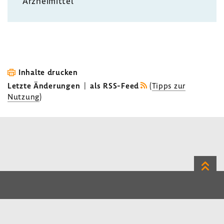
Arznei­mittel
Inhalte drucken
Letzte Änderungen
|
als RSS-Feed
(
Tipps zur
Nutzung
)
Zum
Seite
LinkedIn
Instagram
Bluesky
Impressum
Datenschutz
Kontakt
Inhalt
Benutzerhinweise
Erklärung zur Barrierefreiheit