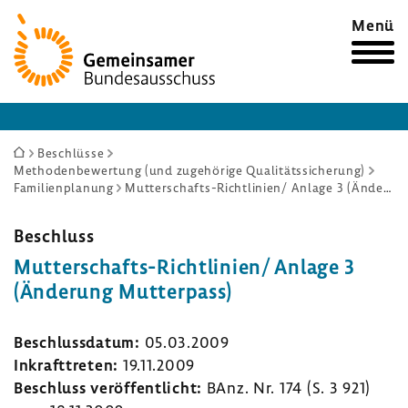
Zur
Menü
Startseite
Sie
Beschlüsse
Methodenbewertung (und zugehörige Qualitätssicherung)
sind
Familienplanung
Mutterschafts-Richtlinien/ Anlage 3 (Änderung Mutterpass)
hier:
Beschluss
Mutterschafts-​Richtlinien/ Anlage 3
(Ände­rung Mutter­pass)
Beschluss­datum:
05.03.2009
Inkraft­treten:
19.11.2009
Beschluss veröf­fent­licht:
BAnz. Nr. 174 (S. 3 921)