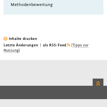
Metho­den­be­wer­tung
Inhalte drucken
Letzte Änderungen
|
als RSS-Feed
(
Tipps zur
Nutzung
)
Zum
Seite
LinkedIn
Instagram
Bluesky
Impressum
Datenschutz
Kontakt
Inhalt