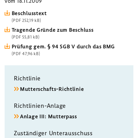
vom 18.11.2009
Beschluss­text
(PDF 252,19 kB)
Tragende Gründe zum Beschluss
(PDF 55,81 kB)
Prüfung gem. § 94 SGB V durch das BMG
(PDF 47,96 kB)
Richt­linie
Mutterschafts-​Richtlinie
Richtlinien-​Anlage
Anlage III: Mutter­pass
Zustän­diger Unter­aus­schuss