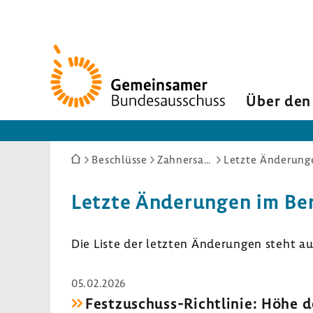
Zur
Startseite
Über den
Sie
Beschlüsse
Zahnersatz
Letzte Änderung
sind
hier:
Letzte Ände­rungen im Ber
Die Liste der letzten Ände­rungen steht a
05.02.2026
Festzuschuss-​Richtlinie: Höhe d