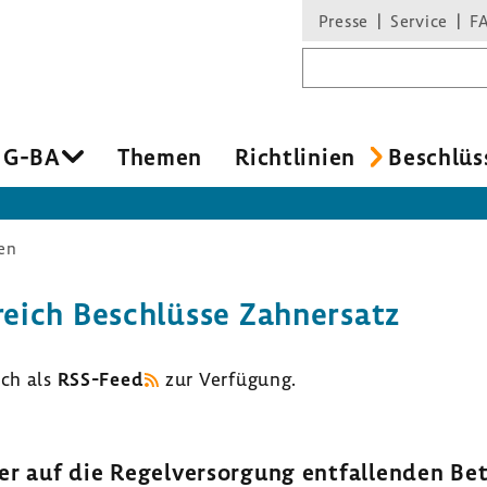
Presse
Service
F
Suchbegriff
 G-BA
Themen
Richt­li­nien
Beschlüs
en
eich Beschlüsse Zahn­ersatz
uch als
RSS-​Feed
zur Verfü­gung.
er auf die Regel­ver­sor­gung entfal­lenden Be