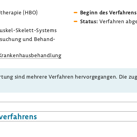
­the­rapie (HBO)
Beginn des Verfah­rens
Status:
Verfahren abge
uskel-​Skelett-Systems
r­su­chung und Behand­
ran­ken­haus­be­hand­lung
tung sind mehrere Verfahren hervor­ge­gangen. Die zug
ver­fah­rens