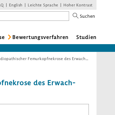
AQ
English
Leichte Sprache
Hoher Kontrast
Suchen
se
Bewer­tungs­ver­fahren
Studien
Hyperbare Sauerstofftherapie bei idiopathischer Femurkopfnekrose des Erwachsenen (§ 137c SGB V)
opf­ne­krose des Erwach­