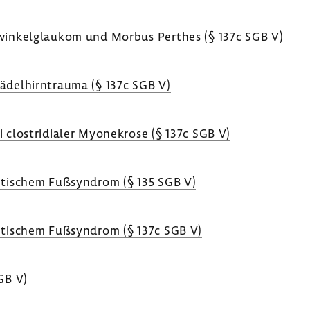
t­win­kel­glaukom und Morbus Perthes (§ 137c SGB V)
ä­del­hirn­trauma (§ 137c SGB V)
 clos­tri­dialer Myone­krose (§ 137c SGB V)
e­ti­schem Fußsyn­drom (§ 135 SGB V)
e­ti­schem Fußsyn­drom (§ 137c SGB V)
SGB V)