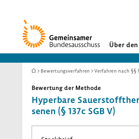
Zur
Startseite
Über den
Sie
Bewertungsverfahren
Verfahren nach §§ 
sind
hier:
Bewer­tung der Methode
Hyper­bare Sauer­stoff­the­
senen (§ 137c SGB V)