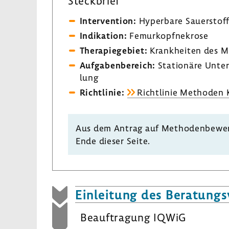
Steck­brief
Inter­ven­tion:
Hyper­bare Sauer­stoff
Indi­ka­tion:
Femur­kopf­ne­krose
Thera­pie­ge­biet:
Krank­heiten des M
Aufga­ben­be­reich:
Statio­näre Unte
lung
Richt­linie:
Richt­linie Methoden K
Aus dem Antrag auf Metho­den­be­wer­
Ende dieser Seite.
Einlei­tung des Bera­tungs­
Beauf­tra­gung IQWiG