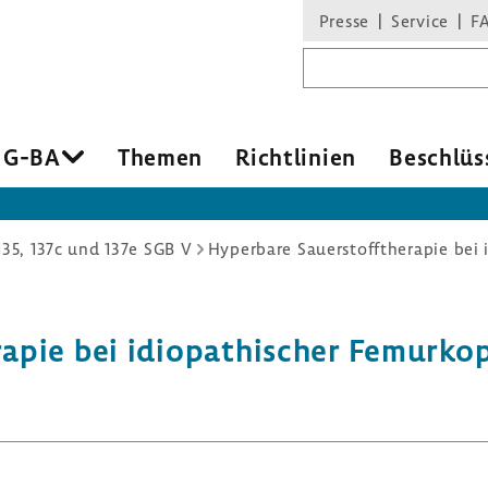
Presse
Service
F
Suchbegriff
 G-BA
Themen
Richt­li­nien
Beschlüs
135, 137c und 137e SGB V
rapie bei idio­pa­thi­scher Femur­k