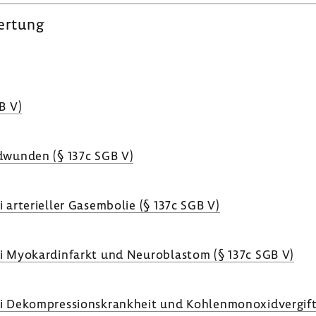
er­tung
GB V)
nd­wunden (§ 137c SGB V)
 arte­ri­eller Gasem­bolie (§ 137c SGB V)
ei Myokard­in­farkt und Neuro­blastom (§ 137c SGB V)
i Dekom­pres­si­ons­krank­heit und Kohlen­mon­oxid­ver­gif