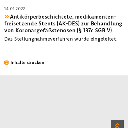
14.01.2022
Anti­kör­per­be­schich­tete, medi­ka­men­ten­
frei­set­zende Stents (AK-DES) zur Behand­lung
von Koro­nar­ge­fäß­stenosen (§ 137c SGB V)
Das Stel­lung­nah­me­ver­fahren wurde einge­leitet.
Inhalte drucken
Zum