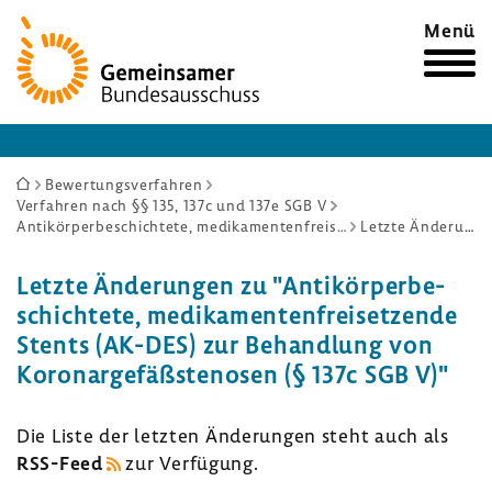
Zur
Menü
Startseite
Sie
Bewertungsverfahren
Verfahren nach §§ 135, 137c und 137e SGB V
sind
Antikörperbeschichtete, medikamentenfreisetzende Stents (AK-DES) zur Behandlung von Koronargefäßstenosen (§ 137c SGB V)
Letzte Änderungen
hier:
Letzte Ände­rungen zu "Anti­kör­per­be­
schich­tete, medi­ka­men­ten­frei­set­zende
Stents (AK-DES) zur Behand­lung von
Koro­nar­ge­fäß­stenosen (§ 137c SGB V)"
Die Liste der letzten Ände­rungen steht auch als
RSS-​Feed
zur Verfü­gung.