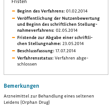
Fristen
Beginn des Verfah­rens:
01.02.2014
Veröf­fent­li­chung der Nutzen­be­wer­tung
und Beginn des schrift­li­chen Stel­lung­
nah­me­ver­fah­rens:
02.05.2014
Fris­tende zur Abgabe einer schrift­li­
chen Stel­lung­nahme:
23.05.2014
Beschluss­fas­sung:
17.07.2014
Verfah­rens­status:
Verfahren abge­
schlossen
Bemer­kungen
Arznei­mittel zur Behand­lung eines seltenen
Leidens (Orphan Drug)