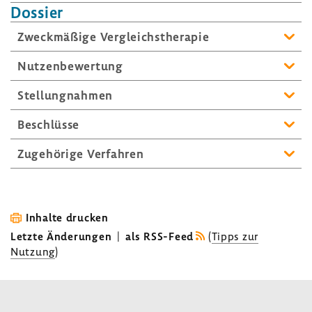
Dossier
Zweck­mä­ßige Vergleichs­the­rapie
Nutzen­be­wer­tung
Stel­lung­nahmen
Beschlüsse
Zuge­hö­rige Verfahren
Inhalte drucken
Letzte Änderungen
|
als RSS-Feed
(
Tipps zur
Nutzung
)