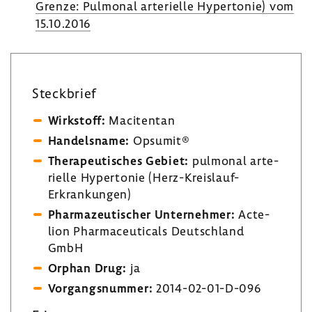
Grenze: Pulmonal arte­ri­elle Hyper­tonie) vom
15.10.2016
Steck­brief
Wirk­stoff:
Maci­tentan
Handels­name:
Opsumit®
Thera­peu­ti­sches Gebiet:
pulmonal arte­
ri­elle Hyper­tonie (Herz-​Kreislauf-
Erkrankungen)
Phar­ma­zeu­ti­scher Unter­nehmer:
Acte­
lion Phar­ma­ceu­ti­cals Deutsch­land
GmbH
Orphan Drug:
ja
Vorgangs­nummer:
2014-​02-01-D-096