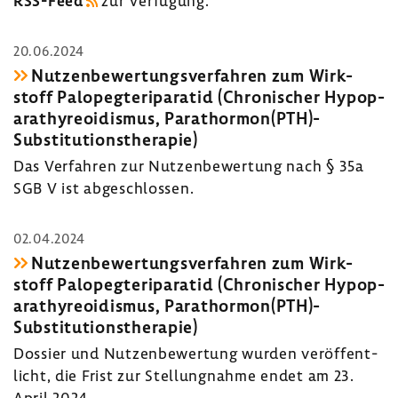
RSS-​Feed
zur Verfü­gung.
20.06.2024
Nutzen­be­wer­tungs­ver­fahren zum Wirk­
stoff Palopeg­te­ri­pa­ratid (Chro­ni­scher Hypop­
a­ra­thy­reo­idismus, Para­thormon(PTH)-​
Substitutionstherapie)
Das Verfahren zur Nutzen­be­wer­tung nach § 35a
SGB V ist abge­schlossen.
02.04.2024
Nutzen­be­wer­tungs­ver­fahren zum Wirk­
stoff Palopeg­te­ri­pa­ratid (Chro­ni­scher Hypop­
a­ra­thy­reo­idismus, Para­thormon(PTH)-​
Substitutionstherapie)
Dossier und Nutzen­be­wer­tung wurden veröf­fent­
licht, die Frist zur Stel­lung­nahme endet am 23.
April 2024.