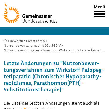
Zur
Menü
Startseite
Sie
Bewertungsverfahren
Nutzenbewertung nach § 35a SGB V
sind
Nutzenbewertungsverfahren zum Wirkstoff Palopegteriparatid (Chronischer Hypoparathyreoidismus, Parathormon(PTH)-Substitutionstherapie)
Letzte Änderungen
hier:
Letzte Ände­rungen zu "Nutzen­be­wer­
tungs­ver­fahren zum Wirk­stoff Palopeg­
te­ri­pa­ratid (Chro­ni­scher Hypop­a­ra­thy­
reo­idismus, Para­thormon(PTH)-​
Substitutionstherapie)"
Die Liste der letzten Ände­rungen steht auch als