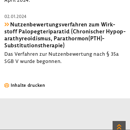
02.01.2024
Nutzen­be­wer­tungs­ver­fahren zum Wirk­
stoff Palopeg­te­ri­pa­ratid (Chro­ni­scher Hypop­
a­ra­thy­reo­idismus, Para­thormon(PTH)-​
Substitutionstherapie)
Das Verfahren zur Nutzen­be­wer­tung nach § 35a
SGB V wurde begonnen.
Inhalte drucken
Zum