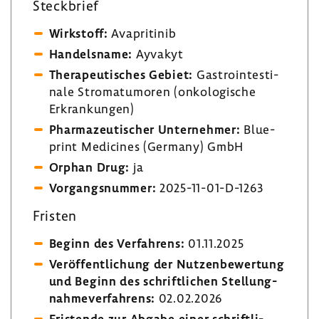
Steck­brief
Wirk­stoff:
Avapri­tinib
Handels­name:
Ayvakyt
Thera­peu­ti­sches Gebiet:
Gastro­in­testi­
nale Stroma­tu­moren (onko­lo­gi­sche
Erkran­kungen)
Phar­ma­zeu­ti­scher Unter­nehmer:
Blue­
print Medi­cines (Germany) GmbH
Orphan Drug:
ja
Vorgangs­nummer:
2025-​11-01-D-1263
Fristen
Beginn des Verfah­rens:
01.11.2025
Veröf­fent­li­chung der Nutzen­be­wer­tung
und Beginn des schrift­li­chen Stel­lung­
nah­me­ver­fah­rens:
02.02.2026
Fris­tende zur Abgabe einer schrift­li­