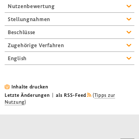
Nutzen­be­wer­tung
Stel­lung­nahmen
Beschlüsse
Zuge­hö­rige Verfahren
English
Inhalte drucken
Letzte Änderungen
|
als RSS-Feed
(
Tipps zur
Nutzung
)