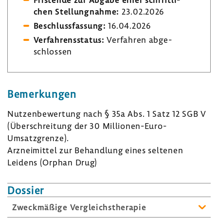
chen Stel­lung­nahme:
23.02.2026
Beschluss­fas­sung:
16.04.2026
Verfah­rens­status:
Verfahren abge­
schlossen
Bemer­kungen
Nutzen­be­wer­tung nach § 35a Abs. 1 Satz 12 SGB V
(Über­schrei­tung der 30 Millionen-​Euro-
Umsatzgrenze).
Arznei­mittel zur Behand­lung eines seltenen
Leidens (Orphan Drug)
Dossier
Zweck­mä­ßige Vergleichs­the­rapie