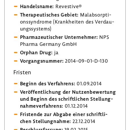
Handels­name:
Reves­tive®
Thera­peu­ti­sches Gebiet:
Malab­sorp­ti­
ons­syn­drome (Krank­heiten des Verdau­
ungs­sys­tems)
Phar­ma­zeu­ti­scher Unter­nehmer:
NPS
Pharma Germany GmbH
Orphan Drug:
ja
Vorgangs­nummer:
2014-​09-01-D-130
Fristen
Beginn des Verfah­rens:
01.09.2014
Veröf­fent­li­chung der Nutzen­be­wer­tung
und Beginn des schrift­li­chen Stel­lung­
nah­me­ver­fah­rens:
01.12.2014
Fris­tende zur Abgabe einer schrift­li­
chen Stel­lung­nahme:
22.12.2014
Beschluss­fas­sung:
19.02.2015