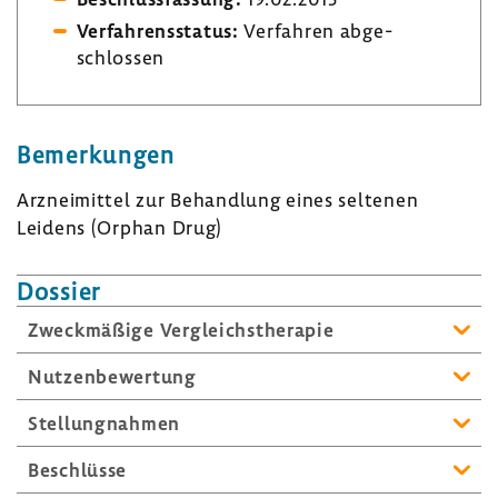
Verfah­rens­status:
Verfahren abge­
schlossen
Bemer­kungen
Arznei­mittel zur Behand­lung eines seltenen
Leidens (Orphan Drug)
Dossier
Zweck­mä­ßige Vergleichs­the­rapie
Nutzen­be­wer­tung
Stel­lung­nahmen
Beschlüsse