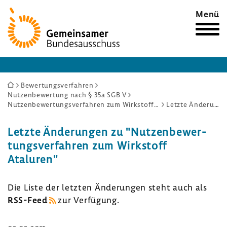
Zur
Menü
Startseite
Sie
Bewertungsverfahren
Nutzenbewertung nach § 35a SGB V
sind
Nutzenbewertungsverfahren zum Wirkstoff Ataluren
Letzte Änderungen
hier:
Letzte Ände­rungen zu "Nutzen­be­wer­
tungs­ver­fahren zum Wirk­stoff
Ataluren"
Die Liste der letzten Ände­rungen steht auch als
RSS-​Feed
zur Verfü­gung.