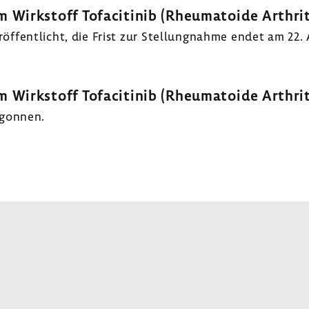
 Wirk­stoff Tofa­ci­tinib (Rheu­ma­toide Arthrit
­fent­licht, die Frist zur Stel­lung­nahme endet am 22.
 Wirk­stoff Tofa­ci­tinib (Rheu­ma­toide Arthrit
egonnen.