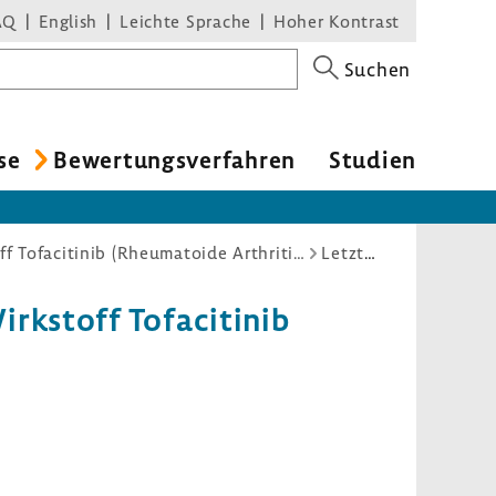
AQ
English
Leichte Sprache
Hoher Kontrast
Suchen
se
Bewer­tungs­ver­fahren
Studien
Nutzenbewertungsverfahren zum Wirkstoff Tofacitinib (Rheumatoide Arthritis)
Letzte Änderungen
k­stoff Tofa­ci­tinib