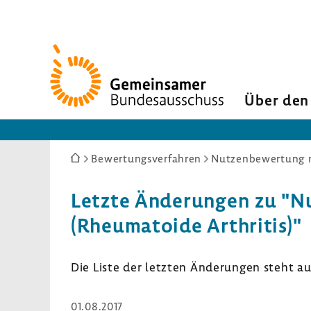
Zur
Startseite
Über den
Sie
Bewertungsverfahren
Nutzenbewertung n
sind
hier:
Letzte Ände­rungen zu "Nut
(Rheu­ma­toide Arthritis)"
Die Liste der letzten Ände­rungen steht a
01.08.2017