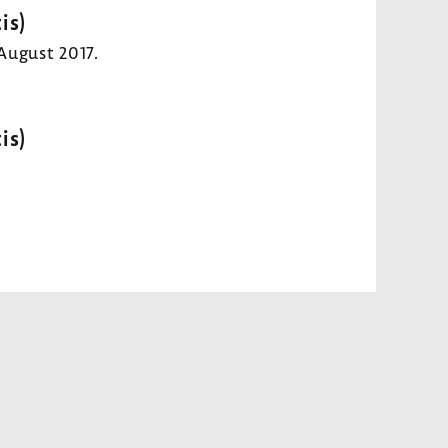
is)
 August 2017.
is)