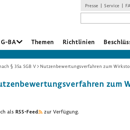
Presse
Service
F
Suchbegriff
 G-BA
Themen
Richt­li­nien
Beschlüs
ach § 35a SGB V
zen­be­wer­tungs­ver­fahren zum Wir
uch als
RSS-​Feed
zur Verfü­gung.