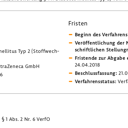
Fristen
n
Beginn des Verfah­rens
Veröf­fent­li­chung de
schrift­li­chen Stel­lung
ellitus Typ 2 (Stoff­wech­
Fris­tende zur Abgabe e
24.04.2018
tra­Ze­neca GmbH
Beschluss­fas­sung:
21.0
36
Verfah­rens­status:
Verf
§ 1 Abs. 2 Nr. 6 VerfO