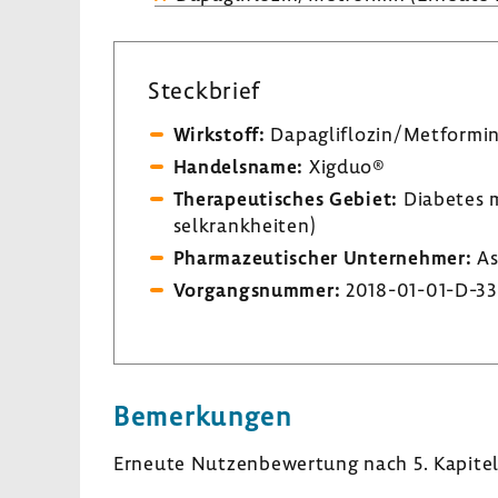
Steck­brief
Wirk­stoff:
Dapaglif­lozin/Metformi
Handels­name:
Xigduo®
Thera­peu­ti­sches Gebiet:
Diabetes m
sel­krank­heiten)
Phar­ma­zeu­ti­scher Unter­nehmer:
As
Vorgangs­nummer:
2018-​01-01-D-3
Bemer­kungen
Erneute Nutzen­be­wer­tung nach 5. Kapitel 