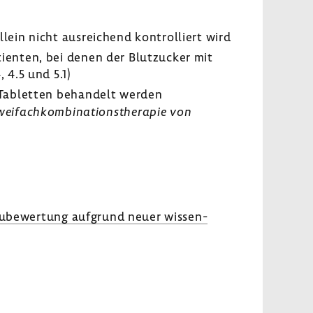
lein nicht ausrei­chend kontrol­liert wird
ti­enten, bei denen der Blut­zu­cker mit
 4.5 und 5.1)
e Tabletten behan­delt werden
­fach­kom­bi­na­ti­ons­the­rapie von
eube­wer­tung aufgrund neuer wissen­