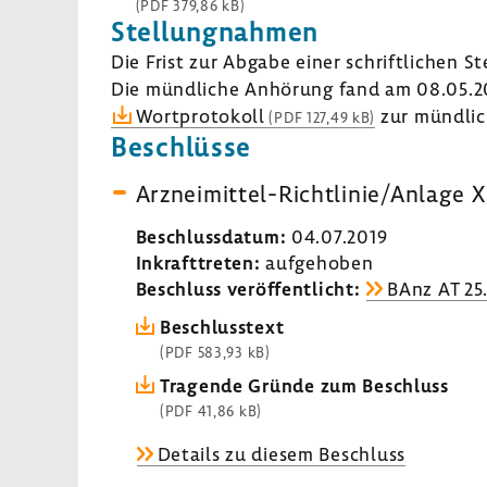
(PDF 379,86 kB)
Stel­lung­nahmen
Die Frist zur Abgabe einer schrift­li­chen 
Die münd­liche Anhö­rung fand am 08.05.20
Wort­pro­to­koll
zur münd­li­
(PDF 127,49 kB)
Beschlüsse
Arzneimittel-​Richtlinie/Anlage X
Beschluss­datum:
04.07.2019
Inkraft­treten:
aufge­hoben
Beschluss veröf­fent­licht:
BAnz AT 25
Beschluss­text
(PDF 583,93 kB)
Tragende Gründe zum Beschluss
(PDF 41,86 kB)
Details zu diesem Beschluss