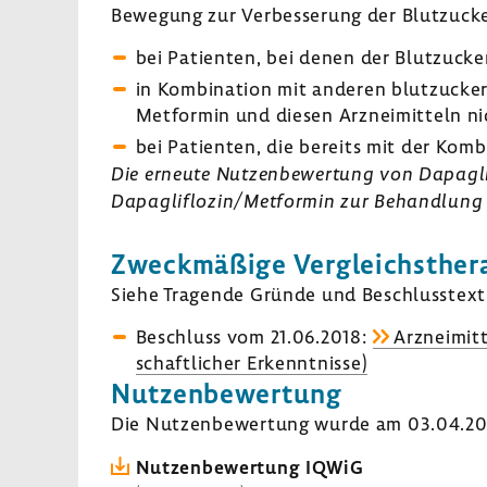
Bewe­gung zur Verbes­se­rung der Blut­zu­cke
bei Pati­enten, bei denen der Blut­zu­ck
in Kombi­na­tion mit anderen blut­zu­cker
Metformin und diesen Arznei­mit­teln nic
bei Pati­enten, die bereits mit der Kom
Die erneute Nutzen­be­wer­tung von Dapaglif­
Dapaglif­lozin/Metformin zur Behand­lung 
Zweck­mä­ßige Vergleichs­the­r
Siehe Tragende Gründe und Beschluss­text 
Beschluss vom 21.06.2018:
Arzneimitt
schaft­li­cher Erkennt­nisse)
Nutzen­be­wer­tung
Die Nutzen­be­wer­tung wurde am 03.04.2018
Nutzen­be­wer­tung IQWiG