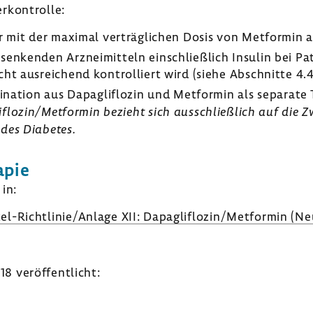
r­kon­trolle:
er mit der maximal verträg­li­chen Dosis von Metformin al
­sen­kenden Arznei­mit­teln einschließ­lich Insulin bei Pa
ht ausrei­chend kontrol­liert wird (siehe Abschnitte 4.4,
bi­na­tion aus Dapaglif­lozin und Metformin als sepa­rat
lozin/Metformin bezieht sich ausschließ­lich auf die Zwei
des Diabetes.
apie
in:
el-​Richtlinie/Anlage XII: Dapaglif­lozin/Metformin (N
 veröf­fent­licht: