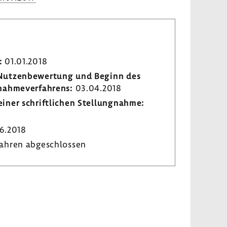
:
01.01.2018
r Nutzen­be­wer­tung und Beginn des
­nah­me­ver­fah­rens:
03.04.2018
iner schrift­li­chen Stel­lung­nahme:
6.2018
ahren abge­schlossen