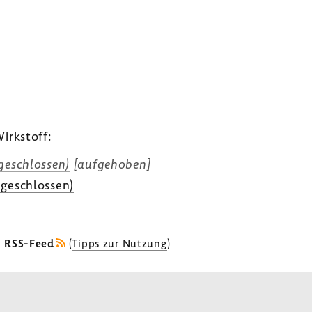
irk­stoff:
e­schlossen)
[aufge­hoben]
ge­schlossen)
s RSS-Feed
(
Tipps zur Nutzung
)