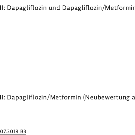
XII: Dapaglif­lozin und Dapaglif­lozin/Metform
II: Dapaglif­lozin/Metformin (Neube­wer­tung a
.07.2018 B3