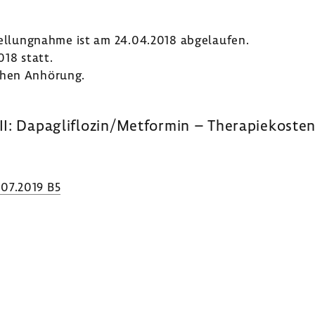
Stel­lung­nahme ist am 24.04.2018 abge­laufen.
18 statt.
chen Anhö­rung.
II: Dapaglif­lozin/Metformin – Thera­pie­koste
.07.2019 B5