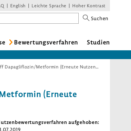
AQ
English
Leichte Sprache
Hoher Kontrast
Suchen
se
Bewer­tungs­ver­fahren
Studien
Nutzenbewertungsverfahren zum Wirkstoff Dapagliflozin/Metformin (Erneute Nutzenbewertung § 14: Diabetes mellitus Typ 2)
n/Metformin (Erneute
tzen­be­wer­tungs­ver­fahren aufge­hoben:
1.07.2019