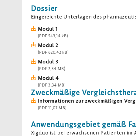
Dossier
Einge­reichte Unter­lagen des phar­ma­zeu­ti
Modul 1
(PDF 543,14 kB)
Modul 2
(PDF 620,42 kB)
Modul 3
(PDF 2,34 MB)
Modul 4
(PDF 3,34 MB)
Zweck­mä­ßige Vergleichs­the­r
Infor­ma­tionen zur zweck­mä­ßigen Vergl
(PDF 11,07 MB)
Anwen­dungs­ge­biet gemäß Fac
Xigduo ist bei erwach­senen Pati­enten im A