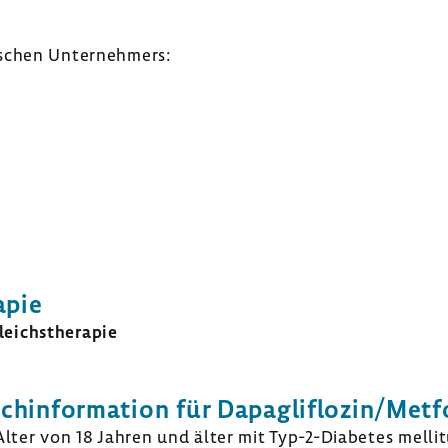
­schen Unter­neh­mers:
apie
eichs­the­rapie
h­in­for­ma­tion
für Dapaglif­lozin/Met
lter von 18 Jahren und älter mit Typ-​2-Diabetes mellitu