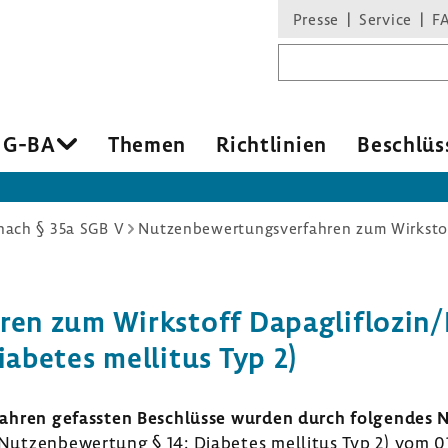
Presse
Service
F
Suchbegriff
 G-BA
Themen
Richt­li­nien
Beschlüs
ach § 35a SGB V
ahren zum Wirk­stoff Dapaglif­lozi
iabetes mellitus Typ 2)
­fahren gefassten Beschlüsse wurden durch folgendes Nu
utzen­be­wer­tung § 14: Diabetes mellitus Typ 2) vom 0