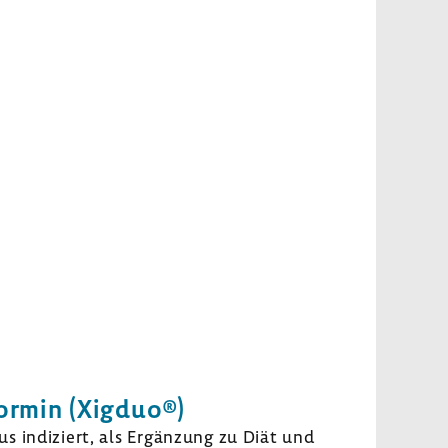
formin (Xigduo®)
s indi­ziert, als Ergän­zung zu Diät und