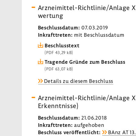
Arzneimittel-​Richtlinie/Anlage 
wer­tung
Beschluss­datum:
07.03.2019
Inkraft­treten:
mit Beschluss­datum
Beschluss­text
(PDF 43,29 kB)
Tragende Gründe zum Beschluss
(PDF 63,07 kB)
Details zu diesem Beschluss
Arzneimittel-​Richtlinie/Anlage X
Erkennt­nisse)
Beschluss­datum:
21.06.2018
Inkraft­treten:
aufge­hoben
Beschluss veröf­fent­licht:
BAnz AT 13