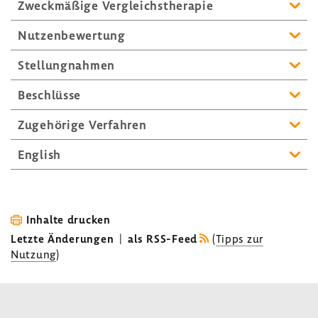
Zweck­mä­ßige Vergleichs­the­rapie
Nutzen­be­wer­tung
Stel­lung­nahmen
Beschlüsse
Zuge­hö­rige Verfahren
English
Inhalte drucken
Letzte Änderungen
|
als RSS-Feed
(
Tipps zur
Nutzung
)