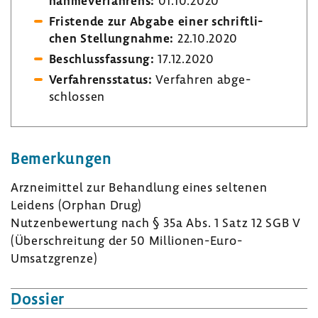
nah­me­ver­fah­rens:
01.10.2020
Fris­tende zur Abgabe einer schrift­li­
chen Stel­lung­nahme:
22.10.2020
Beschluss­fas­sung:
17.12.2020
Verfah­rens­status:
Verfahren abge­
schlossen
Bemer­kungen
Arznei­mittel zur Behand­lung eines seltenen
Leidens (Orphan Drug)
Nutzen­be­wer­tung nach § 35a Abs. 1 Satz 12 SGB V
(Über­schrei­tung der 50 Millionen-​Euro-
Umsatzgrenze)
Dossier