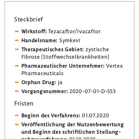
Steck­brief
Wirk­stoff:
Teza­caftor/Ivacaftor
Handels­name:
Symkevi
Thera­peu­ti­sches Gebiet:
zysti­sche
Fibrose (Stoff­wech­sel­krank­heiten)
Phar­ma­zeu­ti­scher Unter­nehmer:
Vertex
Phar­ma­ceu­ti­cals
Orphan Drug:
ja
Vorgangs­nummer:
2020-​07-01-D-553
Fristen
Beginn des Verfah­rens:
01.07.2020
Veröf­fent­li­chung der Nutzen­be­wer­tung
und Beginn des schrift­li­chen Stel­lung­