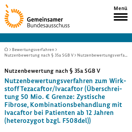
Zur
Menü
Startseite
Sie
Bewertungsverfahren
Nutzenbewertung nach § 35a SGB V
Nutzenbewertungsverfahren zum Wirkstoff Tezacaftor/Ivacaftor (Überschreitung 50 Mio. € Grenze: Zystische Fibrose, Kombinationsbehandlung mit Ivacaftor bei Patienten ab 12 Jahren (heterozygot bzgl. F508del))
sind
hier:
Nutzen­be­wer­tung nach § 35a SGB V
Nutzen­be­wer­tungs­ver­fahren zum Wirk­
stoff Teza­caftor/Ivacaftor (Über­schrei­
tung 50 Mio. € Grenze: Zysti­sche
Fibrose, Kombi­na­ti­ons­be­hand­lung mit
Ivacaftor bei Pati­enten ab 12 Jahren
(hete­ro­zygot bzgl. F508del))