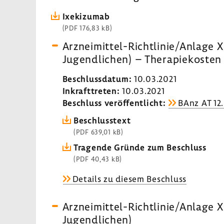
Ixeki­zumab
(PDF 176,83 kB)
Arzneimittel-​Richtlinie/Anlage X
Jugend­li­chen) – Thera­pie­kosten
Beschluss­datum:
10.03.2021
Inkraft­treten:
10.03.2021
Beschluss veröf­fent­licht:
BAnz AT 12
Beschluss­text
(PDF 639,01 kB)
Tragende Gründe zum Beschluss
(PDF 40,43 kB)
Details zu diesem Beschluss
Arzneimittel-​​​​Richt­linie/Anlag
Jugend­li­chen)