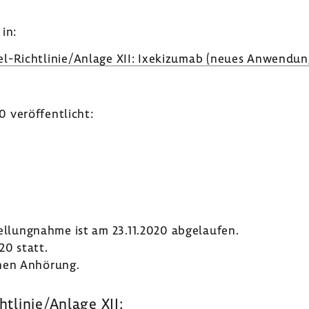
in:
l-​​​​Richt­linie/Anlage XII: Ixeki­zumab (neues Anwen­dun
veröf­fent­licht:
tel­lung­nahme ist am 23.11.2020 abge­laufen.
20 statt.
hen Anhö­rung.
htlinie/Anlage XII: