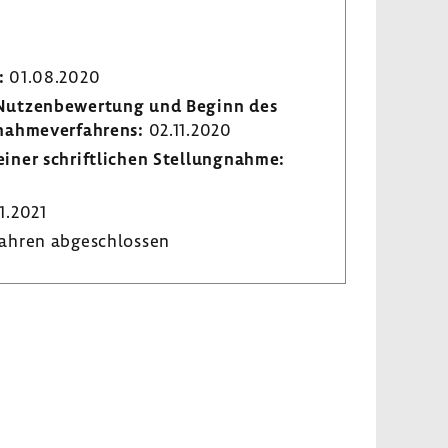
:
01.08.2020
r Nutzen­be­wer­tung und Beginn des
­nah­me­ver­fah­rens:
02.11.2020
iner schrift­li­chen Stel­lung­nahme:
1.2021
ahren abge­schlossen