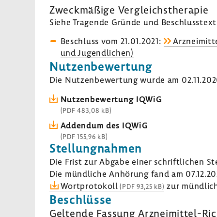
Zweck­mä­ßige Vergleichs­the­rapie
Siehe Tragende Gründe und Beschluss­text 
Beschluss vom 21.01.2021:
Arzneimitte
und Jugend­li­chen)
Nutzen­be­wer­tung
Die Nutzen­be­wer­tung wurde am 02.11.2020 
Nutzen­be­wer­tung IQWiG
(PDF 483,08 kB)
Addendum des IQWiG
(PDF 155,96 kB)
Stel­lung­nahmen
Die Frist zur Abgabe einer schrift­li­chen S
Die münd­liche Anhö­rung fand am 07.12.20
Wort­pro­to­koll
zur münd­li­c
(PDF 93,25 kB)
Beschlüsse
Geltende Fassung Arzneimittel-​Ric