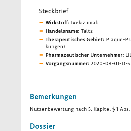
Steck­brief
Wirk­stoff:
Ixeki­zumab
Handels­name:
Taltz
Thera­peu­ti­sches Gebiet:
Plaque-​Pso
kungen)
Phar­ma­zeu­ti­scher Unter­nehmer:
Li
Vorgangs­nummer:
2020-​08-01-D-5
Bemer­kungen
Nutzen­be­wer­tung nach 5. Kapitel § 1 Abs.
Dossier