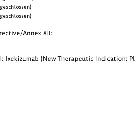
ge­schlossen)
ge­schlossen)
rective/Annex XII:
: Ixekizumab (New Therapeutic Indication: Pl