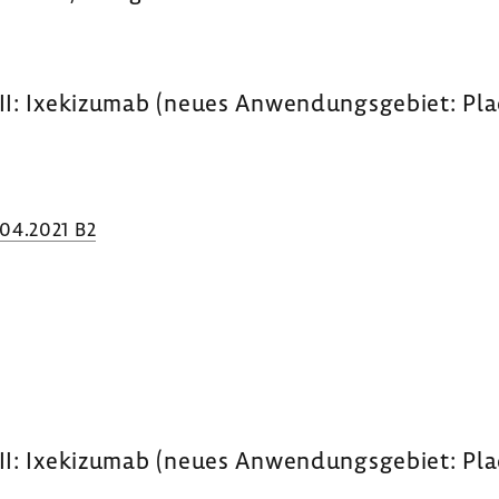
II: Ixeki­zumab (neues Anwen­dungs­ge­biet: Pl
.04.2021 B2
e XII: Ixeki­zumab (neues Anwen­dungs­ge­biet: P