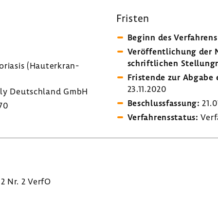
Fristen
Beginn des Verfah­rens
Veröf­fent­li­chung de
schrift­li­chen Stel­lung
riasis (Haut­er­kran­
Fris­tende zur Abgabe e
23.11.2020
lly Deutsch­land GmbH
Beschluss­fas­sung:
21.0
70
Verfah­rens­status:
Verf
 2 Nr. 2 VerfO