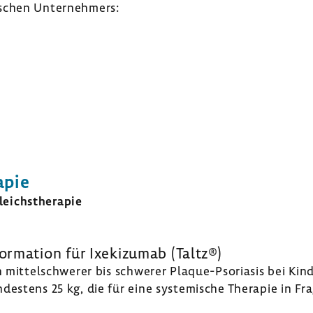
­schen Unter­neh­mers:
apie
eichs­the­rapie
r­ma­tion für Ixeki­zumab (Taltz®)
on mittel­schwerer bis schwerer Plaque-​Psoriasis bei Ki
des­tens 25 kg, die für eine syste­mi­sche Therapie in 