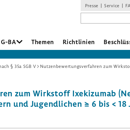
Presse
Service
F
Suchbegriff
 G-BA
Themen
Richt­li­nien
Beschlüs
ach § 35a SGB V
hren zum Wirk­stoff Ixeki­zumab (N
rn und Jugend­li­chen ≥ 6 bis < 18 