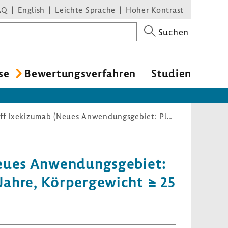
AQ
English
Leichte Sprache
Hoher Kontrast
Suchen
se
Bewer­tungs­ver­fahren
Studien
Nutzenbewertungsverfahren zum Wirkstoff Ixekizumab (Neues Anwendungsgebiet: Plaque-Psoriasis bei Kindern und Jugendlichen ≥ 6 bis < 18 Jahre, Körpergewicht ≥ 25 kg)
eues Anwen­dungs­ge­biet:
Jahre, Körper­ge­wicht ≥ 25