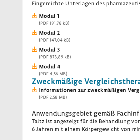
Einge­reichte Unter­lagen des phar­ma­zeu­ti
Modul 1
(PDF 191,78 kB)
Modul 2
(PDF 147,04 kB)
Modul 3
(PDF 873,89 kB)
Modul 4
(PDF 4,56 MB)
Zweck­mä­ßige Vergleichs­the­r
Infor­ma­tionen zur zweck­mä­ßigen Vergl
(PDF 2,58 MB)
Anwen­dungs­ge­biet gemäß Fach­in­fo
Taltz ist ange­zeigt für die Behand­lung v
6 Jahren mit einem Körper­ge­wicht von min