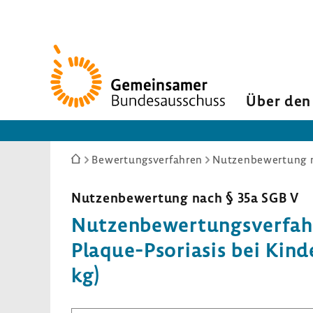
Zur
Startseite
Über den
Sie
Bewertungsverfahren
Nutzenbewertung n
sind
hier:
Nutzen­be­wer­tung nach § 35a SGB V
Nutzen­be­wer­tungs­ver­fa
Plaque-​Psoriasis bei Kinde
kg)