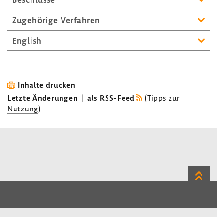
Zuge­hö­rige Verfahren
English
Inhalte drucken
Letzte Änderungen
|
als RSS-Feed
(
Tipps zur
Nutzung
)
Zum
Seite
LinkedIn
Instagram
Bluesky
Impressum
Datenschutz
Kontakt
Inhalt