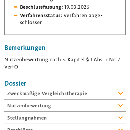
Beschluss­fas­sung:
19.03.2026
Verfah­rens­status:
Verfahren abge­
schlossen
Bemer­kungen
Nutzen­be­wer­tung nach 5. Kapitel § 1 Abs. 2 Nr. 2
VerfO
Dossier
Zweck­mä­ßige Vergleichs­the­rapie
Nutzen­be­wer­tung
Stel­lung­nahmen
Beschlüsse