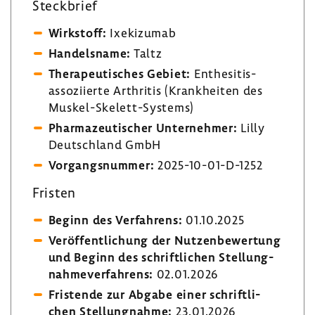
Steck­brief
Wirk­stoff:
Ixeki­zumab
Handels­name:
Taltz
Thera­peu­ti­sches Gebiet:
Enthesitis-​
assoziierte Arthritis (Krank­heiten des
Muskel-​Skelett-Systems)
Phar­ma­zeu­ti­scher Unter­nehmer:
Lilly
Deutsch­land GmbH
Vorgangs­nummer:
2025-​10-01-D-1252
Fristen
Beginn des Verfah­rens:
01.10.2025
Veröf­fent­li­chung der Nutzen­be­wer­tung
und Beginn des schrift­li­chen Stel­lung­
nah­me­ver­fah­rens:
02.01.2026
Fris­tende zur Abgabe einer schrift­li­
chen Stel­lung­nahme:
23.01.2026