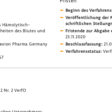
Fristen
Beginn des Verfah­rens
Veröf­fent­li­chung de
schrift­li­chen Stel­lung
s Hämolytisch-​
heiten des Blutes und
Fris­tende zur Abgabe e
23.11.2020
exion Pharma Germany
Beschluss­fas­sung:
21.0
Verfah­rens­status:
Verf
57
 2 Nr. 2 VerfO
­schen Unter­neh­mers: