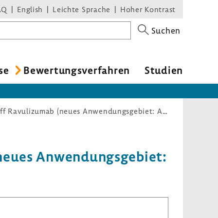
AQ
English
Leichte Sprache
Hoher Kontrast
Suchen
se
Bewer­tungs­ver­fahren
Studien
Nutzenbewertungsverfahren zum Wirkstoff Ravulizumab (neues Anwendungsgebiet: Atypisches Hämolytisch-Urämischen Syndrom (aHUS))
(neues Anwen­dungs­ge­biet: