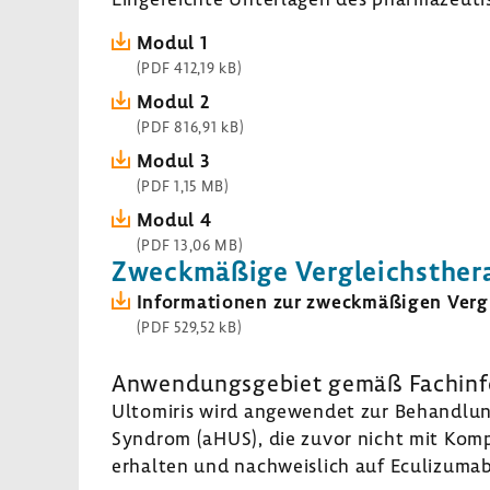
Modul 1
(PDF 412,19 kB)
Modul 2
(PDF 816,91 kB)
Modul 3
(PDF 1,15 MB)
Modul 4
(PDF 13,06 MB)
Zweck­mä­ßige Vergleichs­the­r
Infor­ma­tionen zur zweck­mä­ßigen Vergl
(PDF 529,52 kB)
Anwen­dungs­ge­biet gemäß Fach­in­f
Ulto­miris wird ange­wendet zur Behand­lu
Syndrom (aHUS), die zuvor nicht mit Kompl
erhalten und nach­weis­lich auf Eculi­zuma