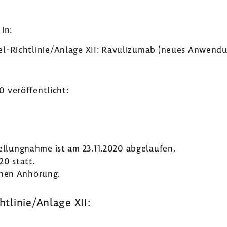
in:
l-​​​​Richt­linie/Anlage XII: Ravu­li­zumab (neues Anwen­d
veröf­fent­licht:
tel­lung­nahme ist am 23.11.2020 abge­laufen.
20 statt.
chen Anhö­rung.
htlinie/Anlage XII: