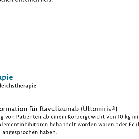
apie
eichs­the­rapie
or­ma­tion
für Ravu­li­zumab (Ulto­miris®)
ng von Pati­enten ab einem Körper­ge­wicht von 10 kg m
e­ment­in­hi­bi­toren behan­delt worden waren oder Ecu
b ange­spro­chen haben.