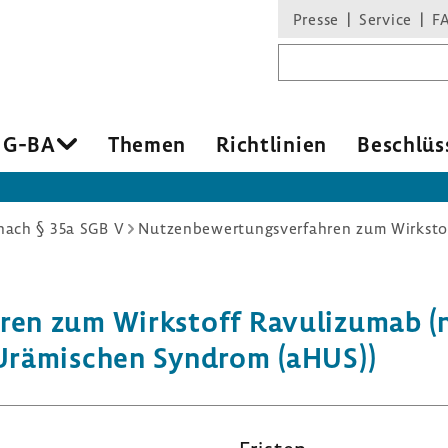
Presse
Service
F
Suchbegriff
 G-BA
Themen
Richt­li­nien
Beschlüs
ach § 35a SGB V
hren zum Wirk­stoff Ravu­li­zumab 
​Urämischen Syndrom (aHUS))