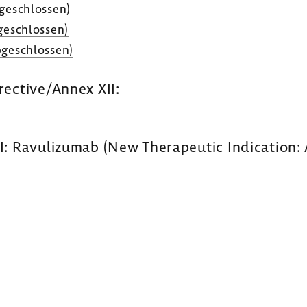
ge­schlossen)
e­schlossen)
ge­schlossen)
rective/Annex XII:
I: Ravulizumab (New Therapeutic Indication: