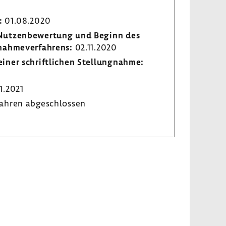
:
01.08.2020
r Nutzen­be­wer­tung und Beginn des
­nah­me­ver­fah­rens:
02.11.2020
iner schrift­li­chen Stel­lung­nahme:
1.2021
ahren abge­schlossen