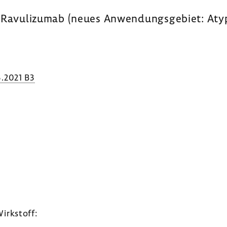
XII: Ravu­li­zumab (neues Anwen­dungs­ge­biet: A
.2021 B3
irk­stoff: