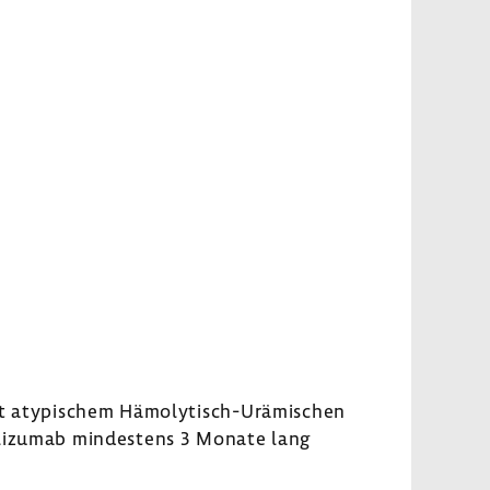
it atypi­schem Hämolytisch-​Urämischen
li­zumab mindes­tens 3 Monate lang