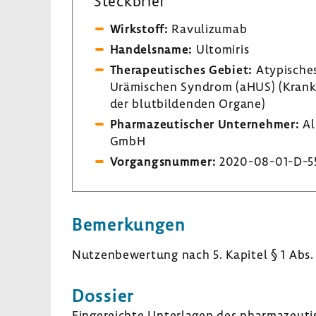
Steck­brief
Wirk­stoff:
Ravu­li­zumab
Handels­name:
Ulto­miris
Thera­peu­ti­sches Gebiet:
Atypi­sche
Urämischen Syndrom (aHUS) (Krank­
der blut­bil­denden Organe)
Phar­ma­zeu­ti­scher Unter­nehmer:
Al
GmbH
Vorgangs­nummer:
2020-​08-01-D-5
Bemer­kungen
Nutzen­be­wer­tung nach 5. Kapitel § 1 Abs.
Dossier
Einge­reichte Unter­lagen des phar­ma­zeu­ti