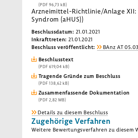
(PDF 96,73 kB)
Arzneimittel-​​​​Richt­linie/Anlage 
Syndrom (aHUS))
Beschluss­datum:
21.01.2021
Inkraft­treten:
21.01.2021
Beschluss veröf­fent­licht:
BAnz AT 05.03
Beschluss­text
(PDF 619,04 kB)
Tragende Gründe zum Beschluss
(PDF 138,62 kB)
Zusam­men­fas­sende Doku­men­ta­tion
(PDF 2,82 MB)
Details zu diesem Beschluss
Zuge­hö­rige Verfahren
Weitere Bewer­tungs­ver­fahren zu diesem W