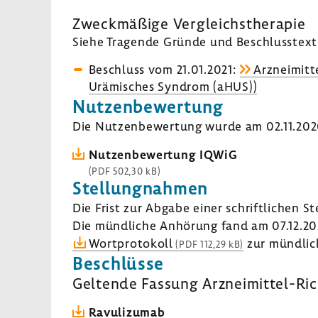
Zweck­mä­ßige Vergleichs­the­rapie
Siehe Tragende Gründe und Beschluss­text 
Beschluss vom 21.01.2021:
Arzneimitte
Urämisches Syndrom (aHUS))
Nutzen­be­wer­tung
Die Nutzen­be­wer­tung wurde am 02.11.2020 
Nutzen­be­wer­tung IQWiG
(PDF 502,30 kB)
Stel­lung­nahmen
Die Frist zur Abgabe einer schrift­li­chen S
Die münd­liche Anhö­rung fand am 07.12.20
Wort­pro­to­koll
zur münd­li­
(PDF 112,29 kB)
Beschlüsse
Geltende Fassung Arzneimittel-​Ric
Ravu­li­zumab