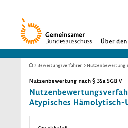
Zur
Startseite
Über den
Sie
Bewertungsverfahren
Nutzenbewertung n
sind
hier:
Nutzen­be­wer­tung nach § 35a SGB V
Nutzen­be­wer­tungs­ver­fa
Atypi­sches Hämolytisch-