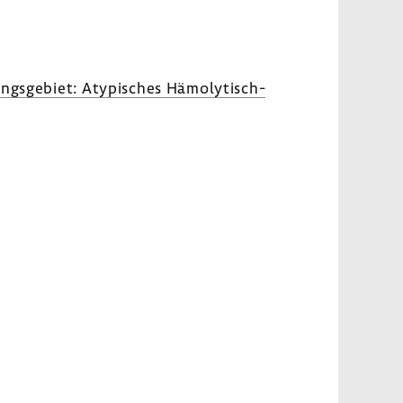
ungs­ge­biet: Atypi­sches Hämolytisch-​