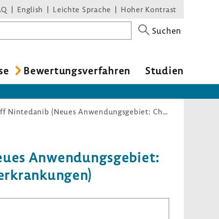
AQ
English
Leichte Sprache
Hoher Kontrast
Suchen
se
Bewer­tungs­ver­fahren
Studien
Nutzenbewertungsverfahren zum Wirkstoff Nintedanib (Neues Anwendungsgebiet: Chronische progredient fibrosierende interstitielle Lungenerkrankungen)
eues Anwen­dungs­ge­biet:
­er­kran­kungen)