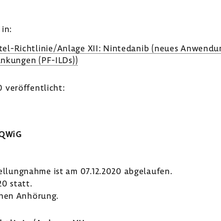
in:
el-​Richtlinie/Anlage XII: Ninte­danib (neues Anwen­dung
­kran­kungen (PF-ILDs))
veröf­fent­licht:
IQWiG
tel­lung­nahme ist am 07.12.2020 abge­laufen.
0 statt.
chen Anhö­rung.