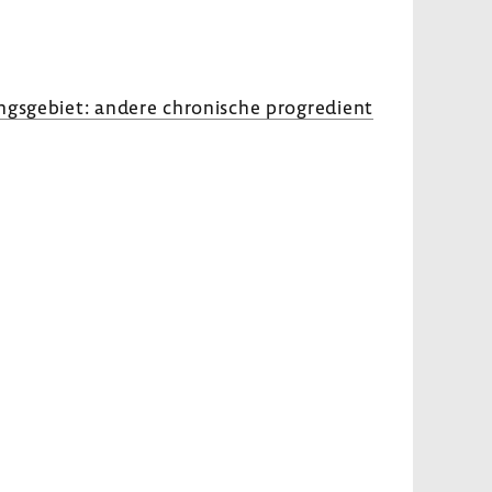
s­ge­biet: andere chro­ni­sche progre­dient