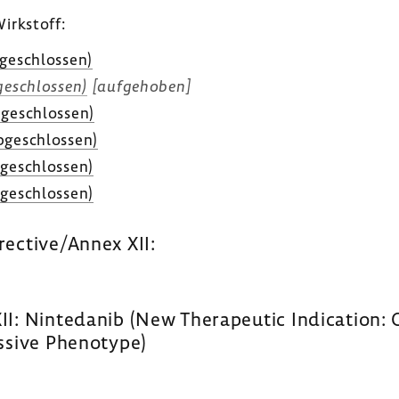
irk­stoff:
ge­schlossen)
e­schlossen)
[aufge­hoben]
ge­schlossen)
ge­schlossen)
ge­schlossen)
ge­schlossen)
rective/Annex XII:
I: Nintedanib (New Therapeutic Indication: Ot
essive Phenotype)