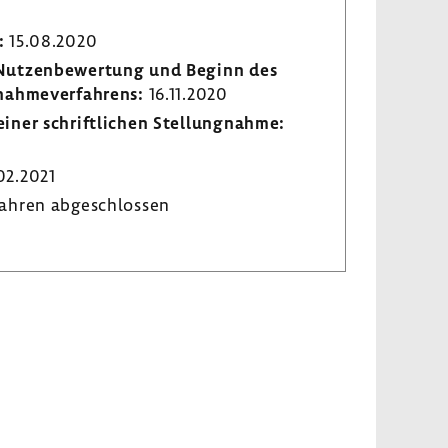
:
15.08.2020
r Nutzen­be­wer­tung und Beginn des
­nah­me­ver­fah­rens:
16.11.2020
iner schrift­li­chen Stel­lung­nahme:
2.2021
ahren abge­schlossen