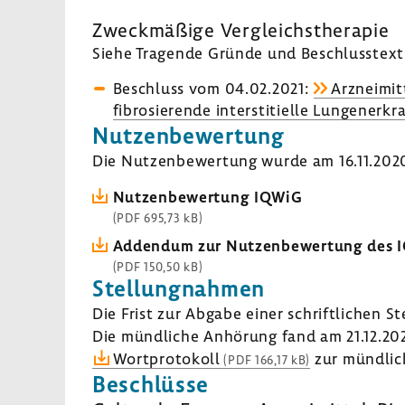
Zweck­mä­ßige Vergleichs­the­rapie
Siehe Tragende Gründe und Beschluss­text 
Beschluss vom 04.02.2021:
Arzneimitt
fibro­sie­rende inter­s­ti­ti­elle Lungen­er
Nutzen­be­wer­tung
Die Nutzen­be­wer­tung wurde am 16.11.2020 
Nutzen­be­wer­tung IQWiG
(PDF 695,73 kB)
Addendum zur Nutzen­be­wer­tung des 
(PDF 150,50 kB)
Stel­lung­nahmen
Die Frist zur Abgabe einer schrift­li­chen S
Die münd­liche Anhö­rung fand am 21.12.202
Wort­pro­to­koll
zur münd­li­
(PDF 166,17 kB)
Beschlüsse