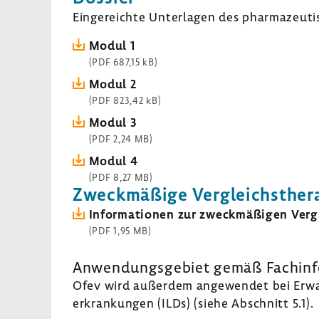
Einge­reichte Unter­lagen des phar­ma­zeu­ti
Modul 1
(PDF 687,15 kB)
Modul 2
(PDF 823,42 kB)
Modul 3
(PDF 2,24 MB)
Modul 4
(PDF 8,27 MB)
Zweck­mä­ßige Vergleichs­the­r
Infor­ma­tionen zur zweck­mä­ßigen Vergl
(PDF 1,95 MB)
Anwen­dungs­ge­biet gemäß Fach­in­f
Ofev wird außerdem ange­wendet bei Erwach­s
er­kran­kungen (ILDs) (siehe Abschnitt 5.1).