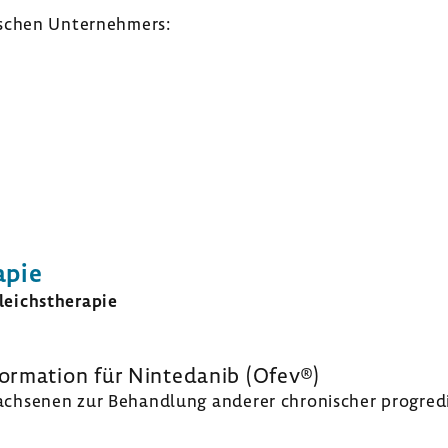
­schen Unter­neh­mers:
apie
eichs­the­rapie
or­ma­tion für Ninte­danib (Ofev®)
enen zur Behand­lung anderer chro­ni­scher progre­dient f