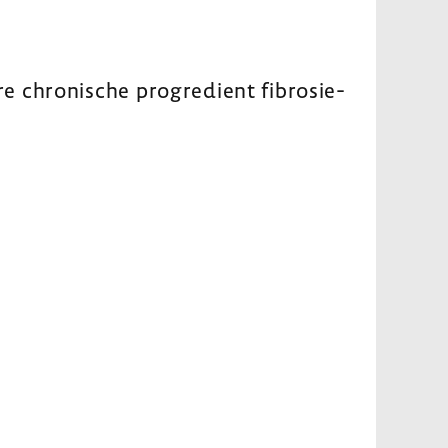
 chro­ni­sche progre­dient fibro­sie­