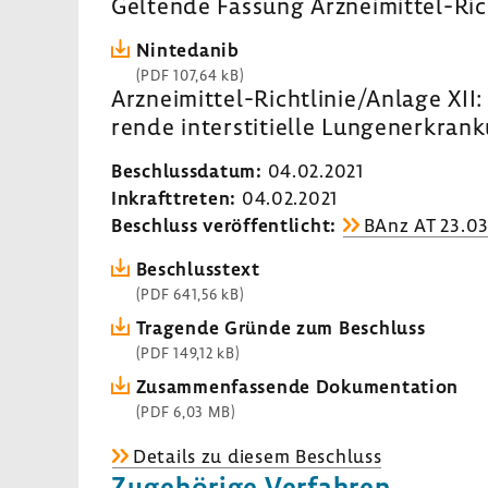
Geltende Fassung Arzneimittel-​Ric
Ninte­danib
(PDF 107,64 kB)
Arzneimittel-​Richtlinie/Anlage XII:
rende inter­s­ti­ti­elle Lungen­er­kra
Beschluss­datum:
04.02.2021
Inkraft­treten:
04.02.2021
Beschluss veröf­fent­licht:
BAnz AT 23.03
Beschluss­text
(PDF 641,56 kB)
Tragende Gründe zum Beschluss
(PDF 149,12 kB)
Zusam­men­fas­sende Doku­men­ta­tion
(PDF 6,03 MB)
Details zu diesem Beschluss
Zuge­hö­rige Verfahren