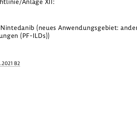
htlinie/Anlage XII:
 Ninte­danib (neues Anwen­dungs­ge­biet: andere
n­kungen (PF-ILDs))
.2021 B2