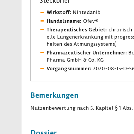
Steck­brief
Wirk­stoff:
Ninte­danib
Handels­name:
Ofev®
Thera­peu­ti­sches Gebiet:
chro­nisch fi
elle Lungen­er­kran­kung mit progre
heiten des Atmungs­sys­tems)
Phar­ma­zeu­ti­scher Unter­nehmer:
Bo
Pharma GmbH & Co. KG
Vorgangs­nummer:
2020-​08-15-D-5
Bemer­kungen
Nutzen­be­wer­tung nach 5. Kapitel § 1 Abs.
Dossier