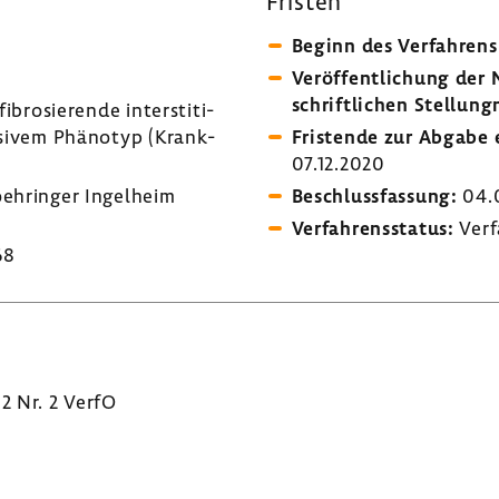
Fristen
Beginn des Verfah­rens
Veröf­fent­li­chung de
schrift­li­chen Stel­lung
bro­sie­rende inter­s­ti­ti­
s­sivem Phänotyp (Krank­
Fris­tende zur Abgabe e
07.12.2020
eh­ringer Ingel­heim
Beschluss­fas­sung:
04.0
Verfah­rens­status:
Verf
68
 2 Nr. 2 VerfO