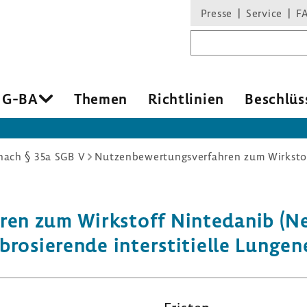
Presse
Service
F
Suchbegriff
 G-BA
Themen
Richt­li­nien
Beschlüs
ach § 35a SGB V
hren zum Wirk­stoff Ninte­danib (N
ro­sie­rende inter­s­ti­ti­elle Lungen