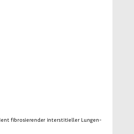
ibro­sie­render inter­s­ti­ti­eller Lungen­