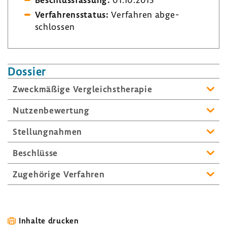
Verfah­rens­status:
Verfahren abge­
schlossen
Dossier
Zweck­mä­ßige Vergleichs­the­rapie
Nutzen­be­wer­tung
Stel­lung­nahmen
Beschlüsse
Zuge­hö­rige Verfahren
Inhalte drucken