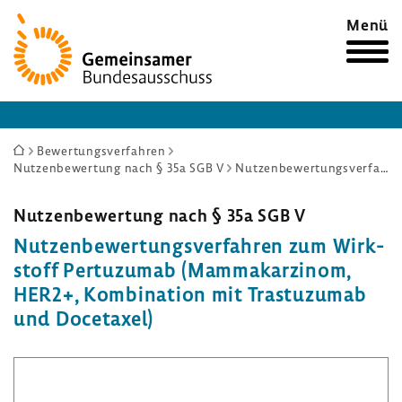
Zur
Menü
Startseite
Sie
Bewertungsverfahren
Nutzenbewertung nach § 35a SGB V
Nutzenbewertungsverfahren zum Wirkstoff Pertuzumab (Mammakarzinom, HER2+, Kombination mit Trastuzumab und Docetaxel)
sind
hier:
Nutzen­be­wer­tung nach § 35a SGB V
Nutzen­be­wer­tungs­ver­fahren zum Wirk­
stoff Pertu­zumab (Mamma­kar­zinom,
HER2+, Kombi­na­tion mit Tras­tu­zumab
und Doce­taxel)