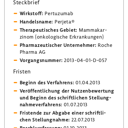
Steck­brief
Wirk­stoff:
Pertu­zumab
Handels­name:
Perjeta®
Thera­peu­ti­sches Gebiet:
Mamma­kar­
zinom (onko­lo­gi­sche Erkran­kungen)
Phar­ma­zeu­ti­scher Unter­nehmer:
Roche
Pharma AG
Vorgangs­nummer:
2013-​04-01-D-057
Fristen
Beginn des Verfah­rens:
01.04.2013
Veröf­fent­li­chung der Nutzen­be­wer­tung
und Beginn des schrift­li­chen Stel­lung­
nah­me­ver­fah­rens:
01.07.2013
Fris­tende zur Abgabe einer schrift­li­
chen Stel­lung­nahme:
22.07.2013
Beschluss­fas­sung:
01.10.2013