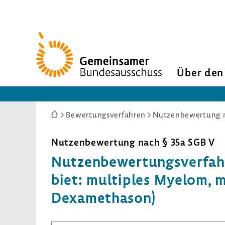
Zur
Startseite
Über den
Sie
Bewertungsverfahren
Nutzenbewertung n
sind
hier:
Nutzen­be­wer­tung nach § 35a SGB V
Nutzen­be­wer­tungs­ver­f
biet: multi­ples Myelom, m
Dexa­me­thason)