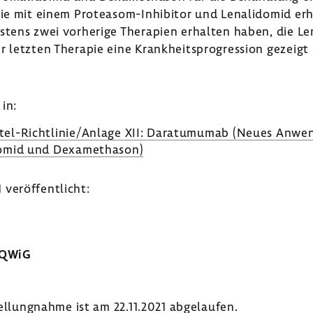
pie mit einem Proteasom-​Inhibitor und Lena­li­domid e
s­tens zwei vorhe­rige Thera­pien erhalten haben, die Le
letzten Therapie eine Krank­heits­pro­gres­sion gezeigt
in:
tel-​Richtlinie/Anlage XII: Dara­tu­mumab (Neues Anwen­
­domid und Dexa­me­thason)
veröf­fent­licht:
IQWiG
tel­lung­nahme ist am 22.11.2021 abge­laufen.