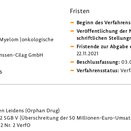
Fristen
Beginn des Verfah­rens
Veröf­fent­li­chung de
schrift­li­chen Stel­lung
Myelom (onko­lo­gi­sche
Fris­tende zur Abgabe e
22.11.2021
nssen-​Cilag GmbH
Beschluss­fas­sung:
03.
Verfah­rens­status:
Verf
6
nen Leidens (Orphan Drug)
12 SGB V (Über­schrei­tung der 50 Millionen-​Euro-Umsa
 2 Nr. 2 VerfO