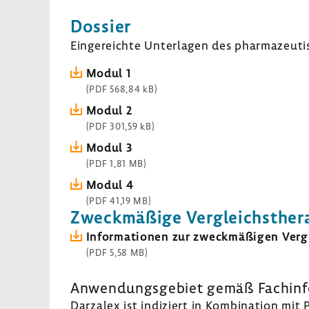
Dossier
Einge­reichte Unter­lagen des phar­ma­zeu­ti
Modul 1
(PDF 568,84 kB)
Modul 2
(PDF 301,59 kB)
Modul 3
(PDF 1,81 MB)
Modul 4
(PDF 41,19 MB)
Zweck­mä­ßige Vergleichs­the­r
Infor­ma­tionen zur zweck­mä­ßigen Vergl
(PDF 5,58 MB)
Anwen­dungs­ge­biet gemäß Fach­in­f
Darzalex ist indi­ziert in Kombi­na­tion mi