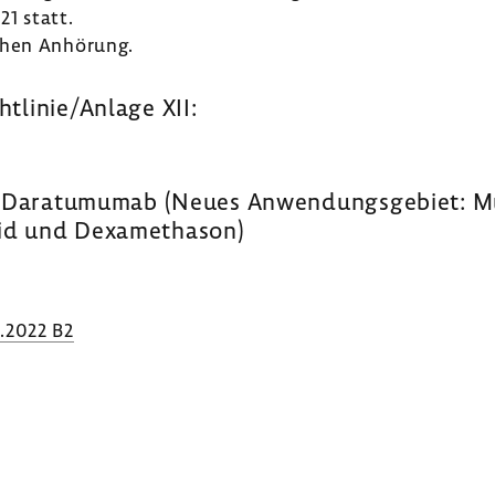
21 statt.
chen Anhö­rung.
htlinie/Anlage XII:
: Dara­tu­mumab (Neues Anwen­dungs­ge­biet: M
mid und Dexa­me­thason)
.2022 B2