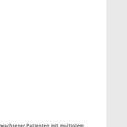
rwach­sener Pati­enten mit multi­plem