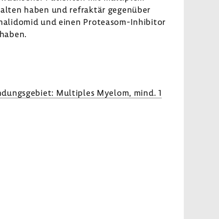
rhalten haben und refraktär gegen­über
na­li­domid und einen Proteasom-​Inhibitor
 haben.
dungs­ge­biet: Multi­ples Myelom, mind. 1