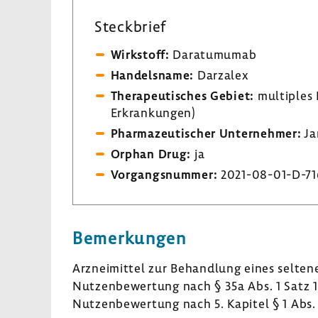
Steck­brief
Wirk­stoff:
Dara­tu­mumab
Handels­name:
Darzalex
Thera­peu­ti­sches Gebiet:
multi­ples 
Erkran­kungen)
Phar­ma­zeu­ti­scher Unter­nehmer:
Ja
Orphan Drug:
ja
Vorgangs­nummer:
2021-​08-01-D-71
Bemer­kungen
Arznei­mittel zur Behand­lung eines selte
Nutzen­be­wer­tung nach § 35a Abs. 1 Satz 
Nutzen­be­wer­tung nach 5. Kapitel § 1 Abs.