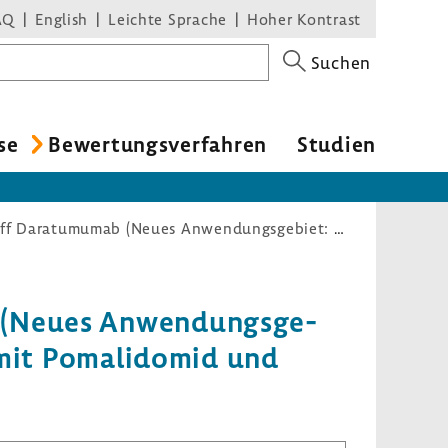
AQ
English
Leichte Sprache
Hoher Kontrast
Suchen
se
Bewer­tungs­ver­fahren
Studien
Nutzenbewertungsverfahren zum Wirkstoff Daratumumab (Neues Anwendungsgebiet: multiples Myelom, mind. 1 Vortherapie, Kombination mit Pomalidomid und Dexamethason)
b (Neues Anwen­dungs­ge­
 mit Poma­li­domid und