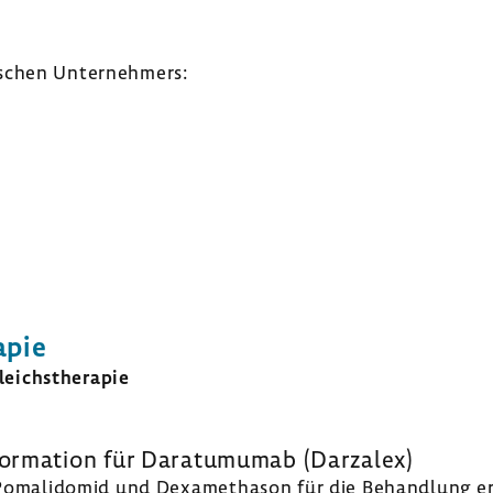
­schen Unter­neh­mers:
apie
eichs­the­rapie
or­ma­tion für Dara­tu­mumab (Darzalex)
t Poma­li­domid und Dexa­me­thason für die Behand­lung e