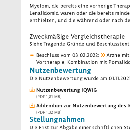
Myelom, die bereits eine vorhe­rige Thera
Lena­li­domid waren oder die bereits minde
enthielten, und die während oder nach der 
Zweck­mä­ßige Vergleichs­the­rapie
Siehe Tragende Gründe und Beschluss­text 
Beschluss vom 03.02.2022:
Arzneimit
Vorthe­rapie, Kombi­na­tion mit Poma­li
Nutzen­be­wer­tung
Die Nutzen­be­wer­tung wurde am 01.11.2021 
Nutzen­be­wer­tung IQWiG
(PDF 1,81 MB)
Addendum zur Nutzen­be­wer­tung des 
(PDF 1,32 MB)
Stel­lung­nahmen
Die Frist zur Abgabe einer schrift­li­chen S