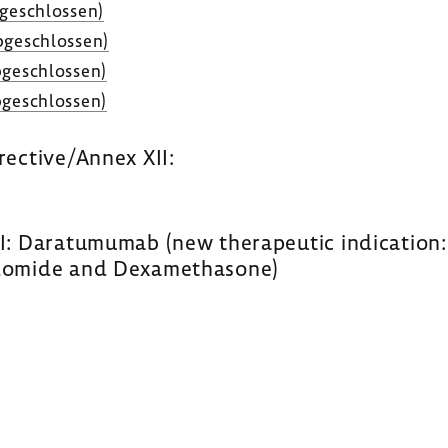
ge­schlossen)
ge­schlossen)
ge­schlossen)
ge­schlossen)
rective/Annex XII:
I: Daratumumab (new therapeutic indication: m
idomide and Dexamethasone)