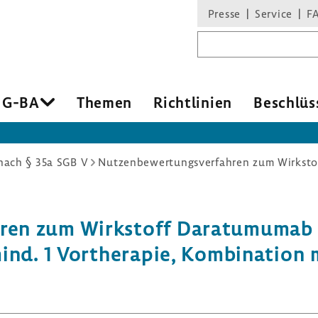
Presse
Service
F
Suchbegriff
 G-BA
Themen
Richt­li­nien
Beschlüs
ach § 35a SGB V
ahren zum Wirk­stoff Dara­tu­muma
ind. 1 Vorthe­rapie, Kombi­na­tion