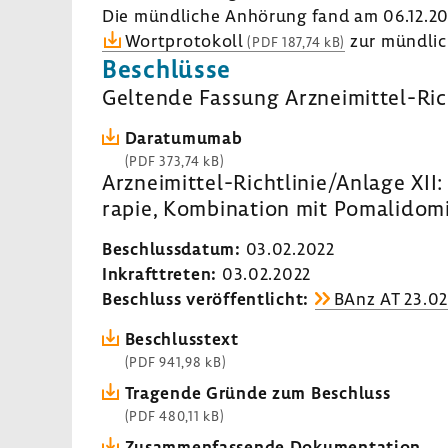
Die münd­liche Anhö­rung fand am 06.12.20
Wort­pro­to­koll
zur münd­li­
(PDF 187,74 kB)
Beschlüsse
Geltende Fassung Arzneimittel-​Ric
Dara­tu­mumab
(PDF 373,74 kB)
Arzneimittel-​Richtlinie/Anlage XII
rapie, Kombi­na­tion mit Poma­li­do
Beschluss­datum:
03.02.2022
Inkraft­treten:
03.02.2022
Beschluss veröf­fent­licht:
BAnz AT 23.02
Beschluss­text
(PDF 941,98 kB)
Tragende Gründe zum Beschluss
(PDF 480,11 kB)
Zusam­men­fas­sende Doku­men­ta­tion