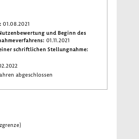
:
01.08.2021
r Nutzen­be­wer­tung und Beginn des
­nah­me­ver­fah­rens:
01.11.2021
iner schrift­li­chen Stel­lung­nahme:
02.2022
ahren abge­schlossen
tzgrenze)