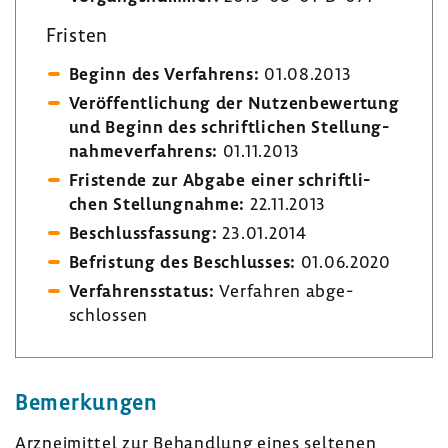
Fristen
Beginn des Verfah­rens:
01.08.2013
Veröf­fent­li­chung der Nutzen­be­wer­tung
und Beginn des schrift­li­chen Stel­lung­
nah­me­ver­fah­rens:
01.11.2013
Fris­tende zur Abgabe einer schrift­li­
chen Stel­lung­nahme:
22.11.2013
Beschluss­fas­sung:
23.01.2014
Befris­tung des Beschlusses:
01.06.2020
Verfah­rens­status:
Verfahren abge­
schlossen
Bemer­kungen
Arznei­mittel zur Behand­lung eines seltenen