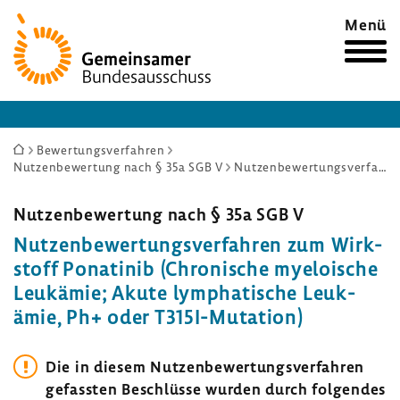
Zur
Menü
Startseite
Sie
Bewertungsverfahren
Nutzenbewertung nach § 35a SGB V
Nutzenbewertungsverfahren zum Wirkstoff Ponatinib (Chronische myeloische Leukämie; Akute lymphatische Leukämie, Ph+ oder T315I-Mutation)
sind
hier:
Nutzen­be­wer­tung nach § 35a SGB V
Nutzen­be­wer­tungs­ver­fahren zum Wirk­
stoff Pona­tinib (Chro­ni­sche myeloi­sche
Leuk­ämie; Akute lympha­ti­sche Leuk­
ämie, Ph+ oder T315I-​Mutation)
Die in diesem Nutzen­be­wer­tungs­ver­fahren
gefassten Beschlüsse wurden durch folgendes