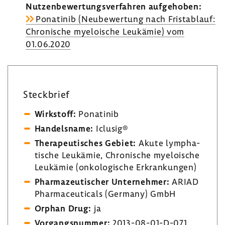
Nutzen­be­wer­tungs­ver­fahren aufge­hoben:
Pona­tinib (Neube­wer­tung nach Frist­ab­lauf:
Chro­ni­sche myeloi­sche Leuk­ämie) vom
01.06.2020
Steck­brief
Wirk­stoff:
Pona­tinib
Handels­name:
Iclusig®
Thera­peu­ti­sches Gebiet:
Akute lympha­
ti­sche Leuk­ämie, Chro­ni­sche myeloi­sche
Leuk­ämie (onko­lo­gi­sche Erkran­kungen)
Phar­ma­zeu­ti­scher Unter­nehmer:
ARIAD
Phar­ma­ceu­ti­cals (Germany) GmbH
Orphan Drug:
ja
Vorgangs­nummer:
2013-​08-01-D-071