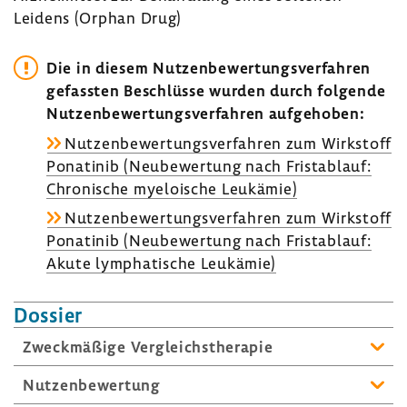
Leidens (Orphan Drug)
Die in diesem Nutzen­be­wer­tungs­ver­fahren
gefassten Beschlüsse wurden durch folgende
Nutzen­be­wer­tungs­ver­fahren aufge­hoben:
Nutzen­be­wer­tungs­ver­fahren zum Wirk­stoff
Pona­tinib (Neube­wer­tung nach Frist­ab­lauf:
Chro­ni­sche myeloi­sche Leuk­ämie)
Nutzen­be­wer­tungs­ver­fahren zum Wirk­stoff
Pona­tinib (Neube­wer­tung nach Frist­ab­lauf:
Akute lympha­ti­sche Leuk­ämie)
Dossier
Zweck­mä­ßige Vergleichs­the­rapie
Nutzen­be­wer­tung