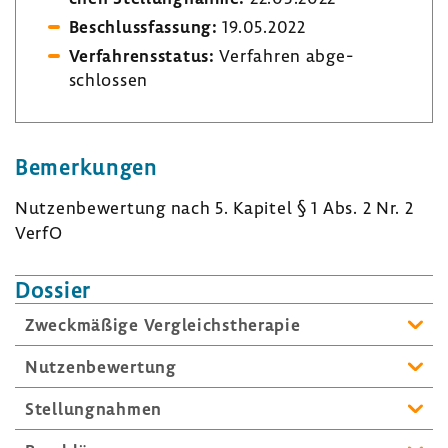
Beschluss­fas­sung:
19.05.2022
Verfah­rens­status:
Verfahren abge­
schlossen
Bemer­kungen
Nutzen­be­wer­tung nach 5. Kapitel § 1 Abs. 2 Nr. 2
VerfO
Dossier
Zweck­mä­ßige Vergleichs­the­rapie
Nutzen­be­wer­tung
Stel­lung­nahmen