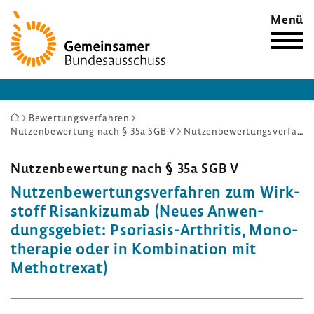
Zur
Menü
Startseite
Sie
Bewertungsverfahren
Nutzenbewertung nach § 35a SGB V
Nutzenbewertungsverfahren zum Wirkstoff Risankizumab (Neues Anwendungsgebiet: Psoriasis-Arthritis, Monotherapie oder in Kombination mit Methotrexat)
sind
hier:
Nutzen­be­wer­tung nach § 35a SGB V
Nutzen­be­wer­tungs­ver­fahren zum Wirk­
stoff Risanki­zumab (Neues Anwen­
dungs­ge­biet: Psoriasis-​Arthritis, Mono­
the­rapie oder in Kombi­na­tion mit
Metho­trexat)