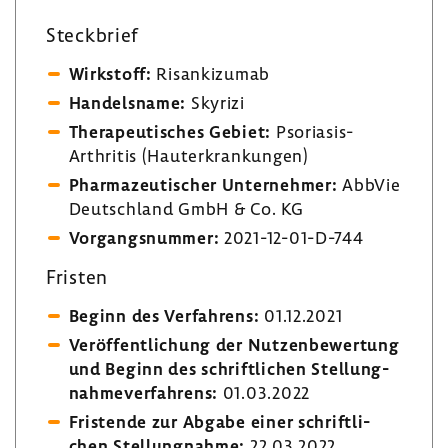
Steck­brief
Wirk­stoff:
Risanki­zumab
Handels­name:
Skyrizi
Thera­peu­ti­sches Gebiet:
Psoriasis-​
Arthritis (Haut­er­kran­kungen)
Phar­ma­zeu­ti­scher Unter­nehmer:
AbbVie
Deutsch­land GmbH & Co. KG
Vorgangs­nummer:
2021-​12-01-D-744
Fristen
Beginn des Verfah­rens:
01.12.2021
Veröf­fent­li­chung der Nutzen­be­wer­tung
und Beginn des schrift­li­chen Stel­lung­
nah­me­ver­fah­rens:
01.03.2022
Fris­tende zur Abgabe einer schrift­li­
chen Stel­lung­nahme:
22.03.2022