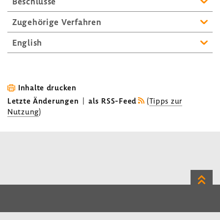
Beschlüsse
Zuge­hö­rige Verfahren
English
Inhalte drucken
Letzte Änderungen
|
als RSS-Feed
(
Tipps zur
Nutzung
)
Zum
Seite
LinkedIn
Instagram
Bluesky
Impressum
Datenschutz
Kontakt
Inhalt