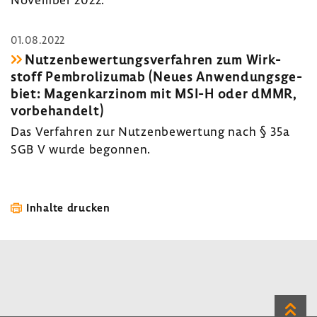
01.08.2022
Nutzen­be­wer­tungs­ver­fahren zum Wirk­
stoff Pembro­li­zumab (Neues Anwen­dungs­ge­
biet: Magen­kar­zinom mit MSI-H oder dMMR,
vorbe­han­delt)
Das Verfahren zur Nutzen­be­wer­tung nach § 35a
SGB V wurde begonnen.
Inhalte drucken
Zum