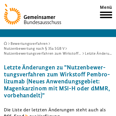
Zur
Menü
Startseite
Sie
Bewertungsverfahren
Nutzenbewertung nach § 35a SGB V
sind
Nutzenbewertungsverfahren zum Wirkstoff Pembrolizumab (Neues Anwendungsgebiet: Magenkarzinom mit MSI-H oder dMMR, vorbehandelt)
Letzte Änderungen
hier:
Letzte Ände­rungen zu "Nutzen­be­wer­
tungs­ver­fahren zum Wirk­stoff Pembro­
li­zumab (Neues Anwen­dungs­ge­biet:
Magen­kar­zinom mit MSI-H oder dMMR,
vorbe­han­delt)"
Die Liste der letzten Ände­rungen steht auch als