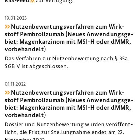
RSS-​Feed
zur Verfü­gung.
19.01.2023
Nutzen­be­wer­tungs­ver­fahren zum Wirk­
stoff Pembro­li­zumab (Neues Anwen­dungs­ge­
biet: Magen­kar­zinom mit MSI-H oder dMMR,
vorbe­han­delt)
Das Verfahren zur Nutzen­be­wer­tung nach § 35a
SGB V ist abge­schlossen.
01.11.2022
Nutzen­be­wer­tungs­ver­fahren zum Wirk­
stoff Pembro­li­zumab (Neues Anwen­dungs­ge­
biet: Magen­kar­zinom mit MSI-H oder dMMR,
vorbe­han­delt)
Dossier und Nutzen­be­wer­tung wurden veröf­fent­
licht, die Frist zur Stel­lung­nahme endet am 22.
November 2022.