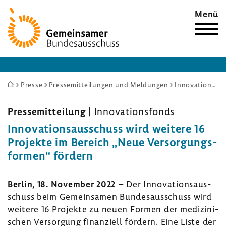
Zur
Menü
Startseite
Sie
Presse
Pressemitteilungen und Meldungen
Innovationsausschuss wird weitere 16 Projekte im Bereich „Neue Versorgungsformen“ fördern
sind
hier:
Pres­se­mit­tei­lung
| Inno­va­ti­ons­fonds
Inno­va­ti­ons­aus­schuss wird weitere 16
Projekte im Bereich „Neue Versor­gungs­
formen“ fördern
Berlin, 18. November 2022
– Der Inno­va­ti­ons­aus­
schuss beim Gemein­samen Bundes­aus­schuss wird
weitere 16 Projekte zu neuen Formen der medi­zi­ni­
schen Versor­gung finan­ziell fördern. Eine Liste der