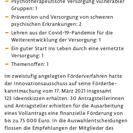
Psycho­the­ra­peu­ti­sche Versor­gung vulnera­bler
Gruppen: 1
Präven­tion und Versor­gung von schweren
psychi­schen Erkran­kungen: 2
Lehren aus der Covid-​19-Pandemie für die
Weiter­ent­wick­lung der Versor­gung: 1
Ein guter Start ins Leben durch eine vernetzte
Versor­gung: 1
Themen­offen: 1
Im zwei­stufig ange­legten Förder­ver­fahren hatte
der Inno­va­ti­ons­aus­schuss auf seine Förder­be­
kannt­ma­chung vom 17. März 2021 insge­samt
123 Ideen­skizzen erhalten. 30 Antrag­stel­le­rinnen
und Antrag­steller erhielten für die Ausar­bei­tung
eines Voll­an­trags eine finan­zi­elle Förde­rung von
bis zu 75 000 Euro. In die Auswahl­ent­schei­dungen
flossen die Empfeh­lungen der Mitglieder des