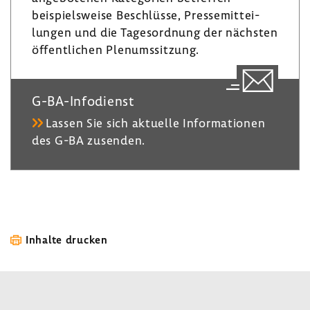
beispiels­weise Beschlüsse, Pres­se­mit­tei­
lungen und die Tages­ord­nung der nächsten
öffent­li­chen Plenumssit­zung.
G-​BA-Infodienst
Lassen Sie sich aktu­elle Infor­ma­tionen
des G-BA zusenden.
Inhalte drucken