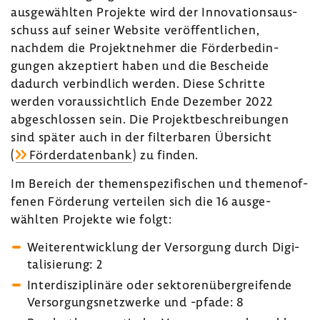
ausge­wählten Projekte wird der Inno­va­ti­ons­aus­
schuss auf seiner Website veröf­fent­li­chen,
nachdem die Projekt­nehmer die Förder­be­din­
gungen akzep­tiert haben und die Bescheide
dadurch verbind­lich werden. Diese Schritte
werden voraus­sicht­lich Ende Dezember 2022
abge­schlossen sein. Die Projekt­be­schrei­bungen
sind später auch in der filter­baren Über­sicht
(
Förder­da­ten­bank
) zu finden.
Im Bereich der themen­spe­zi­fi­schen und themen­of­
fenen Förde­rung verteilen sich die 16 ausge­
wählten Projekte wie folgt:
Weiter­ent­wick­lung der Versor­gung durch Digi­
ta­li­sie­rung: 2
Inter­dis­zi­pli­näre oder sekto­ren­über­grei­fende
Versor­gungs­netz­werke und -pfade: 8