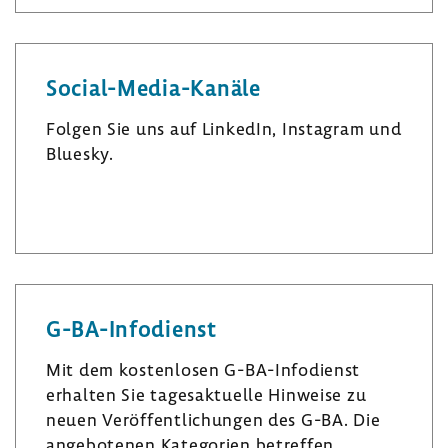
Social-​Media-Kanäle
Folgen Sie uns auf LinkedIn, Insta­gram und
Bluesky.
L
I
B
i
n
l
n
s
u
k
t
e
e
a
s
G-​BA-Infodienst
d
­
k
I
g
y
Mit dem kosten­losen G-​BA-Infodienst
n
r
erhalten Sie tages­ak­tu­elle Hinweise zu
a
neuen Veröf­fent­li­chungen des G-BA. Die
m
ange­bo­tenen Kate­go­rien betreffen