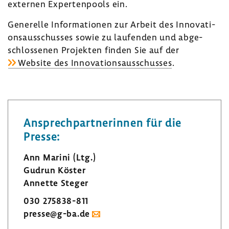
externen Exper­ten­pools ein.
Gene­relle Infor­ma­tionen zur Arbeit des Inno­va­ti­
ons­aus­schusses sowie zu laufenden und abge­
schlos­senen Projekten finden Sie auf der
Website des Inno­va­ti­ons­aus­schusses
.
Ansprech­part­ne­rinnen für die
Presse:
Ann Marini (Ltg.)
Gudrun Köster
Annette Steger
030 275838-​811
presse@g-ba.de