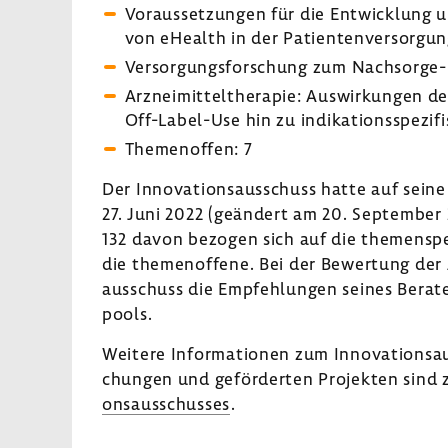
Voraus­set­zungen für die Entwick­lung u
von eHealth in der Pati­en­ten­ver­sor­gun
Versor­gungs­for­schung zum Nachsorge-​
Arznei­mit­tel­the­rapie: Auswir­kungen 
Off-​Label-Use hin zu indi­ka­ti­ons­spe­zi­
Themen­offen: 7
Der Inno­va­ti­ons­aus­schuss hatte auf se
27. Juni 2022 (geän­dert am 20. September 
132 davon bezogen sich auf die themen­spe­z
die themen­of­fene. Bei der Bewer­tung der A
aus­schuss die Empfeh­lungen seines Bera­t
pools.
Weitere Infor­ma­tionen zum Inno­va­ti­ons­a
chungen und geför­derten Projekten sind 
ons­aus­schusses
.