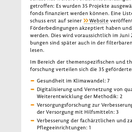
getroffen: Es wurden 35 Projekte ausge­wäh
fonds finan­ziert werden können. Eine Liste
schuss erst auf seiner
Website
veröf­fen
Förder­be­din­gungen akzep­tiert haben und
werden. Dies wird voraus­sicht­lich im Juni 
bungen sind später auch in der filter­baren
lesen.
Im Bereich der themen­spe­zi­fi­schen und 
for­schung verteilen sich die 35 geför­dert
Gesund­heit im Klima­wandel: 7
Digi­ta­li­sie­rung und Vernet­zung von qual
Weiter­ent­wick­lung der Methodik: 2
Versor­gungs­for­schung zur Verbes­se­ru
der Versor­gung mit Hilfs­mit­teln: 3
Verbes­se­rung der fach­ärzt­li­chen und z
Pfle­ge­ein­rich­tungen: 1