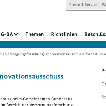
Presse
Service
F
Suchbegriff
 G-BA
Themen
Richt­li­nien
Beschlüs
n
Versorgungsforschung: Innovationsausschuss fördert 35 
Pr
o­va­ti­ons­aus­schuss
Ge
St
us­schuss beim Gemein­samen Bundes­aus­
 im Bereich der Versor­gungs­for­schung