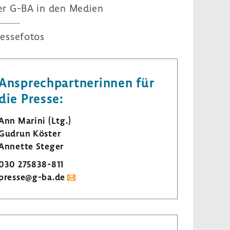
er G-BA in den Medien
es­se­fotos
Ansprech­part­ne­rinnen für
die Presse:
Ann Marini (Ltg.)
Gudrun Köster
Annette Steger
030 275838-​811
presse@g-ba.de