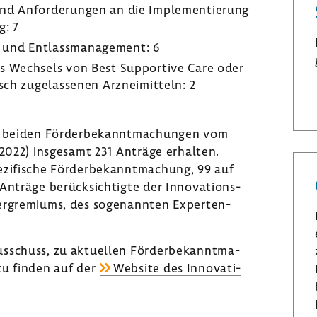
nd Anfor­de­rungen an die Imple­men­tie­rung
g: 7
 und Entlass­ma­nage­ment: 6
des Wech­sels von Best Suppor­tive Care oder
fisch zuge­las­senen Arznei­mit­teln: 2
ine beiden Förder­be­kannt­ma­chungen vom
2022) insge­samt 231 Anträge erhalten.
i­fi­sche Förder­be­kannt­ma­chung, 99 auf
nträge berück­sich­tigte der Inno­va­ti­ons­
er­gre­miums, des soge­nannten Exper­ten­
us­schuss, zu aktu­ellen Förder­be­kannt­ma­
zu finden auf der
Website des Inno­va­ti­