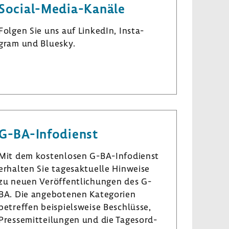
Social-​Media-Kanäle
Folgen Sie uns auf LinkedIn, Insta­
gram und Bluesky.
L
I
B
i
n
l
n
s
u
k
t
e
e
a
s
G-​BA-Infodienst
d
­
k
I
g
y
Mit dem kosten­losen G-​BA-Infodienst
n
r
erhalten Sie tages­ak­tu­elle Hinweise
a
zu neuen Veröf­fent­li­chungen des G-
m
BA. Die ange­bo­tenen Kate­go­rien
betreffen beispiels­weise Beschlüsse,
Pres­se­mit­tei­lungen und die Tages­ord­