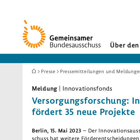
Zur
Startseite
Über den
Sie
Presse
Pressemitteilungen und Meldunge
sind
hier:
Meldung
| Inno­va­ti­ons­fonds
Versor­gungs­for­schung: Inn
fördert 35 neue Projekte
Berlin, 15. Mai 2023
– Der Inno­va­ti­ons­a
schuss hat weitere Förder­ent­schei­dungen