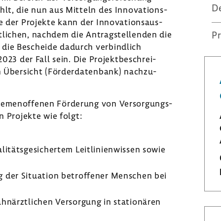
D
lt, die nun aus Mitteln des Inno­va­ti­ons­
 der Projekte kann der Inno­va­ti­ons­aus­
t­li­chen, nachdem die Antrag­stel­lenden die
Pr
 die Bescheide dadurch verbind­lich
2023 der Fall sein. Die Projekt­be­schrei­
 Über­sicht (Förder­da­ten­bank) nach­zu­
themen­of­fenen Förde­rung von Versor­gungs­
en Projekte wie folgt:
i­täts­ge­si­chertem Leit­li­ni­en­wissen sowie
ng der Situa­tion betrof­fener Menschen bei
ahn­ärzt­li­chen Versor­gung in statio­nären