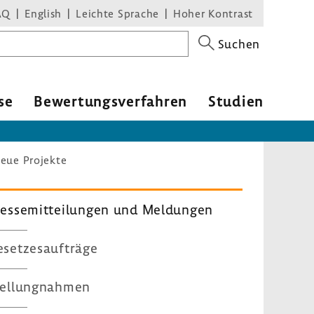
AQ
English
Leichte Sprache
Hoher Kontrast
Suchen
se
Bewer­tungs­ver­fahren
Studien
neue Projekte
es­se­mit­tei­lungen und Meldungen
set­zes­auf­träge
el­lung­nahmen