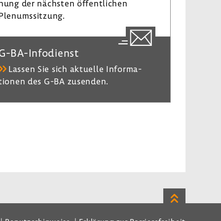
nung der nächsten öffent­li­chen
Plenumssit­zung.
G-​BA-Infodienst
Lassen Sie sich aktu­elle Infor­ma­
tionen des G-BA zusenden.
Zum
Seitenanfan