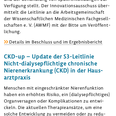
Verfü­gung stellt. Der Inno­va­ti­ons­aus­schuss über­
mit­telt die Leit­linie an die Arbeits­ge­mein­schaft
der Wissen­schaft­li­chen Medi­zi­ni­schen Fach­ge­sell­
schaften e. V. (AWMF) mit der Bitte um Veröf­fent­
li­chung.
Details im Beschluss und im Ergeb­nis­be­richt
CKD-up – Update der S3-​Leitlinie
Nicht-​dialysepflichtige chro­ni­sche
Nieren­er­kran­kung (CKD) in der Haus­
arzt­praxis
Menschen mit einge­schränkter Nieren­funk­tion
haben ein erhöhtes Risiko, ein (dialy­se­pflich­tiges)
Organ­ver­sagen oder Kompli­ka­tionen zu entwi­
ckeln. Die aktu­ellen Thera­pie­an­sätze, um eine
solche Entwick­lung zu vermeiden oder zu redu­