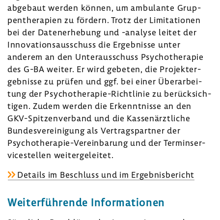
abge­baut werden können, um ambu­lante Grup­
pen­the­ra­pien zu fördern. Trotz der Limi­ta­tionen
bei der Daten­er­he­bung und -​analyse leitet der
Inno­va­ti­ons­aus­schuss die Ergeb­nisse unter
anderem an den Unter­aus­schuss Psycho­the­rapie
des G-BA weiter. Er wird gebeten, die Projekt­er­
geb­nisse zu prüfen und ggf. bei einer Über­ar­bei­
tung der Psychotherapie-​Richtlinie zu berück­sich­
tigen. Zudem werden die Erkennt­nisse an den
GKV-​Spitzenverband und die Kassen­ärzt­liche
Bundes­ver­ei­ni­gung als Vertrags­partner der
Psychotherapie-​Vereinbarung und der Termin­ser­
vice­stellen weiter­ge­leitet.
Details im Beschluss und im Ergeb­nis­be­richt
Weiter­füh­rende Infor­ma­tionen