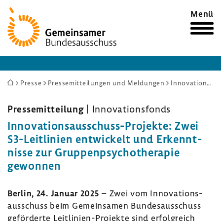
Zur
Menü
Startseite
Sie
Presse
Pressemitteilungen und Meldungen
Innovationsausschuss-Projekte: Zwei S3-Leitlinien entwickelt und Erkenntnisse zur Gruppenpsychotherapie gewonnen
sind
hier:
Pres­se­mit­tei­lung
| Inno­va­ti­ons­fonds
Innovationsausschuss-​Projekte: Zwei
S3-​Leitlinien entwi­ckelt und Erkennt­
nisse zur Grup­pen­psy­cho­the­rapie
gewonnen
Berlin, 24. Januar 2025
– Zwei vom Inno­va­ti­ons­
aus­schuss beim Gemein­samen Bundes­aus­schuss
geför­derte Leitlinien-​Projekte sind erfolg­reich