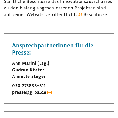
Sämt­liche Beschlüsse des Inno­va­ti­ons­aus­schusses
zu den bislang abge­schlos­senen Projekten sind
auf seiner Website veröf­fent­licht:
Beschlüsse
Ansprech­part­ne­rinnen für die
Presse:
Ann Marini (Ltg.)
Gudrun Köster
Annette Steger
030 275838-​811
presse@g-ba.de