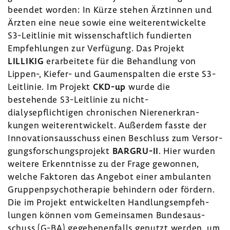
beendet worden: In Kürze stehen Ärztinnen und
Ärzten eine neue sowie eine weiter­ent­wi­ckelte
S3-​Leitlinie mit wissen­schaft­lich fundierten
Empfeh­lungen zur Verfü­gung. Das Projekt
LILLIKIG
erar­bei­tete für die Behand­lung von
Lippen-, Kiefer- und Gaumen­spalten die erste S3-​
Leitlinie. Im Projekt
CKD-up
wurde die
bestehende S3-​Leitlinie zu nicht-​
dialysepflichtigen chro­ni­schen Nieren­er­kran­
kungen weiter­ent­wi­ckelt. Außerdem fasste der
Inno­va­ti­ons­aus­schuss einen Beschluss zum Versor­
gungs­for­schungs­pro­jekt
BARGRU-​II
. Hier wurden
weitere Erkennt­nisse zu der Frage gewonnen,
welche Faktoren das Angebot einer ambu­lanten
Grup­pen­psy­cho­the­rapie behin­dern oder fördern.
Die im Projekt entwi­ckelten Hand­lungs­emp­feh­
lungen können vom Gemein­samen Bundes­aus­
schuss (G-BA) gege­be­nen­falls genutzt werden, um