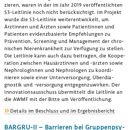
zieren, waren in der im Jahr 2019 veröf­fent­lichten
S3-​Leitlinie noch nicht berück­sich­tigt. Im Projekt
wurde die S3-​Leitlinie weiter­ent­wi­ckelt, um
Ärztinnen und Ärzten sowie Pati­en­tinnen und
Pati­enten evidenz­ba­sierte Empfeh­lungen zu
Präven­tion, Scree­ning und Manage­ment der chro­
ni­schen Nieren­krank­heit zur Verfü­gung zu stellen.
Die Leit­linie kann auch dazu beitragen, die Koope­
ra­tion zwischen Haus­ärz­tinnen und -ärzten sowie
Nephro­lo­ginnen und Nephro­logen zu koor­di­
nieren sowie einer Unter­ver­sor­gung, Über­dia­
gnostik und -​versorgung entge­gen­zu­wirken. Der
Inno­va­ti­ons­aus­schuss über­mit­telt die Leit­linie an
die AWMF mit der Bitte um Veröf­fent­li­chung.
Details im Beschluss und im Ergeb­nis­be­richt
BARGRU-​II – Barrieren bei Grup­pen­psy­