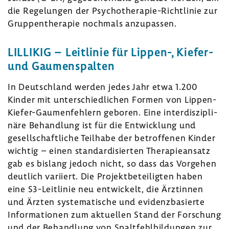
die Rege­lungen der Psychotherapie-​Richtlinie zur
Grup­pen­the­rapie noch­mals anzu­passen.
LILLIKIG – Leit­linie für Lippen-, Kiefer-
und Gaumen­spalten
In Deutsch­land werden jedes Jahr etwa 1.200
Kinder mit unter­schied­li­chen Formen von Lippen-​
Kiefer-Gaumenfehlern geboren. Eine inter­dis­zi­pli­
näre Behand­lung ist für die Entwick­lung und
gesell­schaft­liche Teil­habe der betrof­fenen Kinder
wichtig – einen stan­dar­di­sierten Thera­pie­an­satz
gab es bislang jedoch nicht, so dass das Vorgehen
deut­lich vari­iert. Die Projekt­be­tei­ligten haben
eine S3-​Leitlinie neu entwi­ckelt, die Ärztinnen
und Ärzten syste­ma­ti­sche und evidenz­ba­sierte
Infor­ma­tionen zum aktu­ellen Stand der Forschung
und der Behand­lung von Spalt­fehl­bil­dungen zur