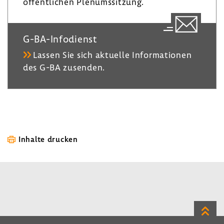
öffent­li­chen Plenumssit­zung.
G-​BA-Infodienst
Lassen Sie sich aktu­elle Infor­ma­tionen
des G-BA zusenden.
Inhalte drucken
Zum