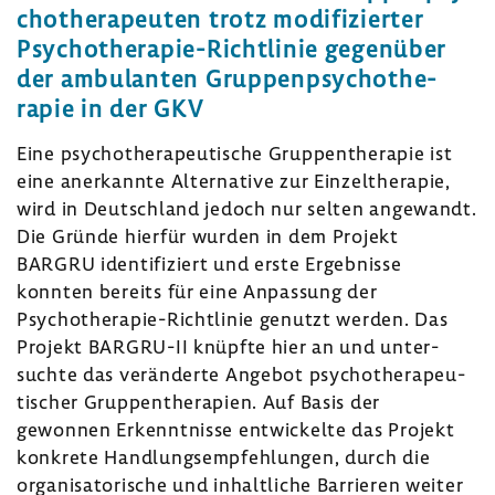
cho­the­ra­peuten trotz modi­fi­zierter
Psychotherapie-​Richtlinie gegen­über
der ambu­lanten Grup­pen­psy­cho­the­
rapie in der GKV
Eine psycho­the­ra­peu­ti­sche Grup­pen­the­rapie ist
eine aner­kannte Alter­na­tive zur Einzel­the­rapie,
wird in Deutsch­land jedoch nur selten ange­wandt.
Die Gründe hierfür wurden in dem Projekt
BARGRU iden­ti­fi­ziert und erste Ergeb­nisse
konnten bereits für eine Anpas­sung der
Psychotherapie-​Richtlinie genutzt werden. Das
Projekt BARGRU-​II knüpfte hier an und unter­
suchte das verän­derte Angebot psycho­the­ra­peu­
ti­scher Grup­pen­the­ra­pien. Auf Basis der
gewonnen Erkennt­nisse entwi­ckelte das Projekt
konkrete Hand­lungs­emp­feh­lungen, durch die
orga­ni­sa­to­ri­sche und inhalt­liche Barrieren weiter