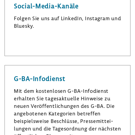
Social-​Media-Kanäle
Folgen Sie uns auf LinkedIn, Insta­gram und
Bluesky.
L
I
B
i
n
l
n
s
u
k
t
e
e
a
s
G-​BA-Infodienst
d
­
k
I
g
y
Mit dem kosten­losen G-​BA-Infodienst
n
r
erhalten Sie tages­ak­tu­elle Hinweise zu
a
neuen Veröf­fent­li­chungen des G-BA. Die
m
ange­bo­tenen Kate­go­rien betreffen
beispiels­weise Beschlüsse, Pres­se­mit­tei­
lungen und die Tages­ord­nung der nächsten