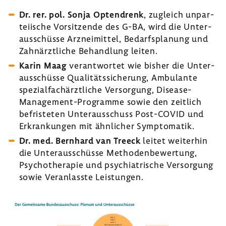
Dr. rer. pol. Sonja Optendrenk
, zugleich unpar­
tei­ische Vorsit­zende des G-BA, wird die Unter­
aus­schüsse Arznei­mittel, Bedarfs­pla­nung und
Zahn­ärzt­liche Behand­lung leiten.
Karin Maag
verant­wortet wie bisher die Unter­
aus­schüsse Quali­täts­si­che­rung, Ambu­lante
spezi­al­fach­ärzt­liche Versor­gung, Disease-​
Management-Programme sowie den zeit­lich
befris­teten Unter­aus­schuss Post-​COVID und
Erkran­kungen mit ähnli­cher Sympto­matik.
Dr. med. Bern­hard van Treeck
leitet weiterhin
die Unter­aus­schüsse Metho­den­be­wer­tung,
Psycho­the­rapie und psych­ia­tri­sche Versor­gung
sowie Veran­lasste Leis­tungen.