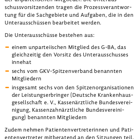
schuss­vor­sit­zenden tragen die Prozess­ver­ant­wor­
tung für die Sach­ge­biete und Aufgaben, die in den
Unter­aus­schüssen bear­beitet werden.
Die Unter­aus­schüsse bestehen aus:
einem unpar­tei­ischen Mitglied des G-BA, das
gleich­zeitig den Vorsitz des Unter­aus­schusses
innehat
sechs vom GKV-​Spitzenverband benannten
Mitglie­dern
insge­samt sechs von den Spit­zen­or­ga­ni­sa­tionen
der Leis­tungs­er­bringer (Deut­sche Kran­ken­haus­
ge­sell­schaft e. V., Kassen­ärzt­liche Bundes­ver­ei­
ni­gung, Kassen­zahn­ärzt­liche Bundes­ver­ei­ni­
gung) benannten Mitglie­dern
Zudem nehmen Pati­en­ten­ver­tre­te­rinnen und Pati­
en­ten­ver­treter mitbe­ra­tend an den Sitzungen teil.