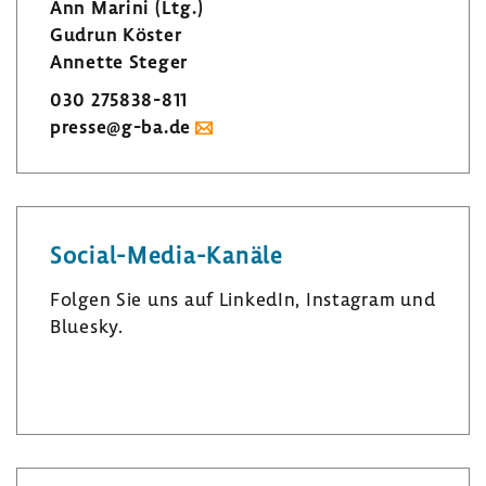
Ann Marini (Ltg.)
Gudrun Köster
Annette Steger
030 275838-​811
presse@g-ba.de
Social-​Media-Kanäle
Folgen Sie uns auf LinkedIn, Insta­gram und
Bluesky.
L
I
B
i
n
l
n
s
u
k
t
e