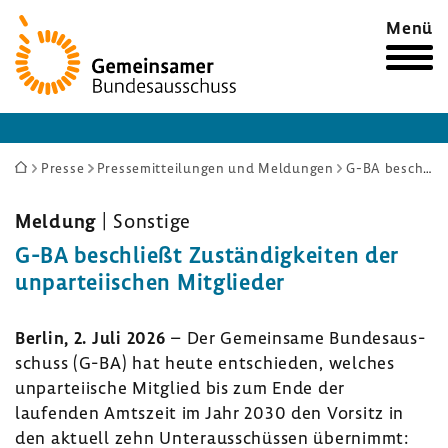
Zur
Menü
Startseite
Sie
Presse
Pressemitteilungen und Meldungen
G-BA beschließt Zuständigkeiten der unparteiischen Mitglieder
sind
hier:
Meldung
| Sons­tige
G-BA beschließt Zustän­dig­keiten der
unpar­tei­ischen Mitglieder
Berlin, 2. Juli 2026
– Der Gemein­same Bundes­aus­
schuss (G-BA) hat heute entschieden, welches
unpar­tei­ische Mitglied bis zum Ende der
laufenden Amts­zeit im Jahr 2030 den Vorsitz in
den aktuell zehn Unter­aus­schüssen über­nimmt: