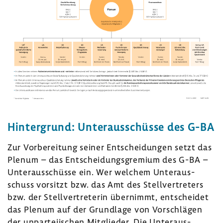
Hinter­grund: Unter­aus­schüsse des G-BA
Zur Vorbe­rei­tung seiner Entschei­dungen setzt das
Plenum – das Entschei­dungs­gre­mium des G-BA –
Unter­aus­schüsse ein. Wer welchem Unter­aus­
schuss vorsitzt bzw. das Amt des Stell­ver­tre­ters
bzw. der Stell­ver­tre­terin über­nimmt, entscheidet
das Plenum auf der Grund­lage von Vorschlägen
der unpar­tei­ischen Mitglieder. Die Unter­aus­