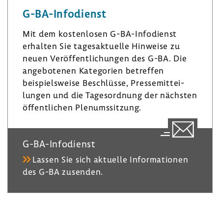
e
a
s
G-​BA-Infodienst
d
­
k
I
g
y
Mit dem kosten­losen G-​BA-Infodienst
n
r
erhalten Sie tages­ak­tu­elle Hinweise zu
a
neuen Veröf­fent­li­chungen des G-BA. Die
m
ange­bo­tenen Kate­go­rien betreffen
beispiels­weise Beschlüsse, Pres­se­mit­tei­
lungen und die Tages­ord­nung der nächsten
öffent­li­chen Plenumssit­zung.
G-​BA-Infodienst
Lassen Sie sich aktu­elle Infor­ma­tionen
des G-BA zusenden.