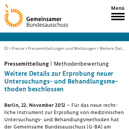
Zur
Menü
Startseite
Sie
Presse
Pressemitteilungen und Meldungen
Weitere Details zur Erprobung neuer Untersuchungs- und Behandlungsmethoden beschlossen
sind
hier:
Pres­se­mit­tei­lung
| Metho­den­be­wer­tung
Weitere Details zur Erpro­bung neuer
Untersuchungs-​ und Behand­lungs­me­
thoden beschlossen
Berlin, 22. November 2012
– Für das neue recht­
liche Instru­ment zur Erpro­bung von medi­zi­ni­schen
Untersuchungs-​ und Behand­lungs­me­thoden hat
der Gemein­same Bundes­aus­schuss (G-BA) am