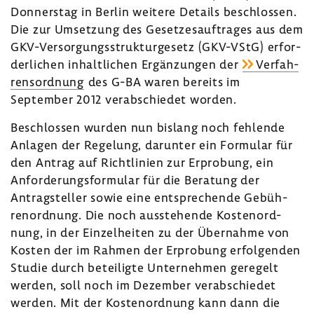
Donnerstag in Berlin weitere Details beschlossen.
Die zur Umset­zung des Geset­zes­auf­trages aus dem
GKV-​Versorgungsstrukturgesetz (GKV-​VStG) erfor­
der­li­chen inhalt­li­chen Ergän­zungen der
Verfah­
rens­ord­nung
des G-BA waren bereits im
September 2012 verab­schiedet worden.
Beschlossen wurden nun bislang noch fehlende
Anlagen der Rege­lung, darunter ein Formular für
den Antrag auf Richt­li­nien zur Erpro­bung, ein
Anfor­de­rungs­for­mular für die Bera­tung der
Antrag­steller sowie eine entspre­chende Gebüh­
ren­ord­nung. Die noch ausste­hende Kosten­ord­
nung, in der Einzel­heiten zu der Über­nahme von
Kosten der im Rahmen der Erpro­bung erfol­genden
Studie durch betei­ligte Unter­nehmen gere­gelt
werden, soll noch im Dezember verab­schiedet
werden. Mit der Kosten­ord­nung kann dann die