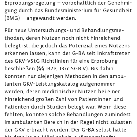
Erpro­bungs­re­ge­lung – vorbe­halt­lich der Geneh­mi­
gung durch das Bundes­mi­nis­te­rium für Gesund­heit
(BMG) – ange­wandt werden.
Für neue Untersuchungs-​ und Behand­lungs­me­
thoden, deren Nutzen noch nicht hinrei­chend
belegt ist, die jedoch das Poten­zial eines Nutzens
erkennen lassen, kann der G-BA seit Inkraft­treten
des GKV-​VStG Richt­li­nien für eine Erpro­bung
beschließen (§§ 137e, 137c SGB V). Bis dahin
konnten nur dieje­nigen Methoden in den ambu­
lanten GKV-​Leistungskatalog aufge­nommen
werden, deren medi­zi­ni­scher Nutzen bei einer
hinrei­chend großen Zahl von Pati­en­tinnen und
Pati­enten durch Studien belegt war. Wenn diese
fehlten, konnten solche Behand­lungen zumin­dest
im ambu­lanten Bereich in der Regel nicht zulasten
der GKV erbracht werden. Der G-BA selbst hatte