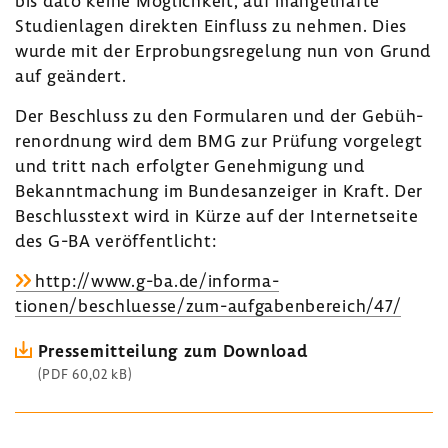
bis dato keine Möglich­keit, auf mangel­hafte
Studi­en­lagen direkten Einfluss zu nehmen. Dies
wurde mit der Erpro­bungs­re­ge­lung nun von Grund
auf geän­dert.
Der Beschluss zu den Formu­laren und der Gebüh­
ren­ord­nung wird dem BMG zur Prüfung vorge­legt
und tritt nach erfolgter Geneh­mi­gung und
Bekannt­ma­chung im Bundes­an­zeiger in Kraft. Der
Beschluss­text wird in Kürze auf der Inter­net­seite
des G-BA veröf­fent­licht:
http://www.g-ba.de/infor­ma­
tionen/beschluesse/zum-​aufgabenbereich/47/
Pres­se­mit­tei­lung zum Down­load
(PDF 60,02 kB)