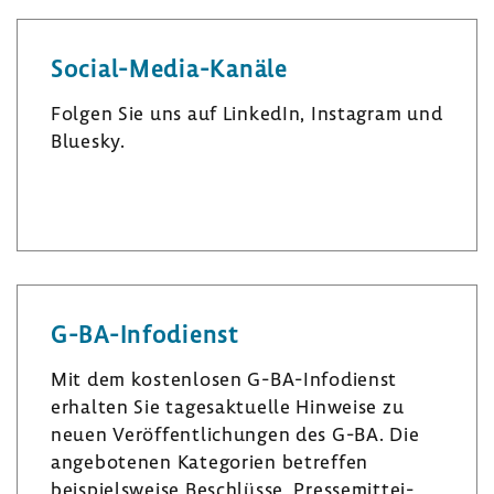
Social-​Media-Kanäle
Folgen Sie uns auf LinkedIn, Insta­gram und
Bluesky.
L
I
B
i
n
l
n
s
u
k
t
e
e
a
s
G-​BA-Infodienst
d
­
k
I
g
y
Mit dem kosten­losen G-​BA-Infodienst
n
r
erhalten Sie tages­ak­tu­elle Hinweise zu
a
neuen Veröf­fent­li­chungen des G-BA. Die
m
ange­bo­tenen Kate­go­rien betreffen
beispiels­weise Beschlüsse, Pres­se­mit­tei­