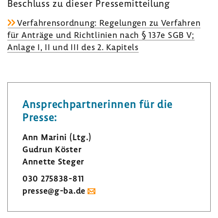
Beschluss zu dieser Pres­se­mit­tei­lung
Verfah­rens­ord­nung: Rege­lungen zu Verfahren
für Anträge und Richt­li­nien nach § 137e SGB V;
Anlage I, II und III des 2. Kapi­tels
Ansprech­part­ne­rinnen für die
Presse:
Ann Marini (Ltg.)
Gudrun Köster
Annette Steger
030 275838-​811
presse@g-ba.de