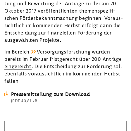
tung und Bewer­tung der Anträge zu der am 20.
Oktober 2017 veröf­fent­lichten themen­spe­zi­fi­
schen Förder­be­kannt­ma­chung beginnen. Voraus­
sicht­lich im kommenden Herbst erfolgt dann die
Entschei­dung zur finan­zi­ellen Förde­rung der
ausge­wählten Projekte.
Im Bereich
Versor­gungs­for­schung wurden
bereits im Februar frist­ge­recht über 200 Anträge
einge­reicht
. Die Entschei­dung zur Förde­rung soll
eben­falls voraus­sicht­lich im kommenden Herbst
fallen.
Pres­se­mit­tei­lung zum Down­load
(PDF 40,81 kB)