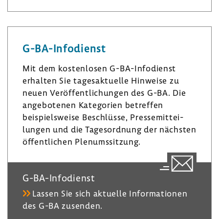
n
s
u
k
t
e
e
a
s
G-​BA-Infodienst
d
­
k
I
g
y
Mit dem kosten­losen G-​BA-Infodienst
n
r
erhalten Sie tages­ak­tu­elle Hinweise zu
a
neuen Veröf­fent­li­chungen des G-BA. Die
m
ange­bo­tenen Kate­go­rien betreffen
beispiels­weise Beschlüsse, Pres­se­mit­tei­
lungen und die Tages­ord­nung der nächsten
öffent­li­chen Plenumssit­zung.
G-​BA-Infodienst
Lassen Sie sich aktu­elle Infor­ma­tionen
des G-BA zusenden.