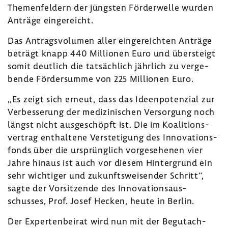
Themen­fel­dern der jüngsten Förder­welle wurden
Anträge einge­reicht.
Das Antrags­vo­lumen aller einge­reichten Anträge
beträgt knapp 440 Millionen Euro und über­steigt
somit deut­lich die tatsäch­lich jähr­lich zu verge­
bende Förder­summe von 225 Millionen Euro.
„Es zeigt sich erneut, dass das Ideen­po­ten­zial zur
Verbes­se­rung der medi­zi­ni­schen Versor­gung noch
längst nicht ausge­schöpft ist. Die im Koali­ti­ons­
ver­trag enthal­tene Verste­ti­gung des Inno­va­ti­ons­
fonds über die ursprüng­lich vorge­se­henen vier
Jahre hinaus ist auch vor diesem Hinter­grund ein
sehr wich­tiger und zukunfts­wei­sender Schritt“,
sagte der Vorsit­zende des Inno­va­ti­ons­aus­
schusses, Prof. Josef Hecken, heute in Berlin.
Der Exper­ten­beirat wird nun mit der Begut­ach­