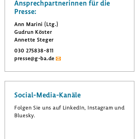
Ansprech­part­ne­rinnen für die
Presse:
Ann Marini (Ltg.)
Gudrun Köster
Annette Steger
030 275838-​811
presse@g-ba.de
Social-​Media-Kanäle
Folgen Sie uns auf LinkedIn, Insta­gram und
Bluesky.
L
I
B
i
n
l