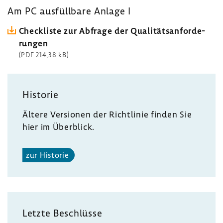
Am PC ausfüll­bare Anlage I
Check­liste zur Abfrage der Quali­täts­an­for­de­
rungen
(PDF 214,38 kB)
Historie
Ältere Versionen der Richt­linie finden Sie
hier im Über­blick.
zur Historie
Letzte Beschlüsse