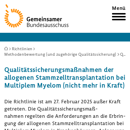
Zur
Menü
Startseite
Sie
Richtlinien
Methodenbewertung (und zugehörige Qualitätssicherung)
Qualitätssicherungsmaßnahmen der allogenen Stammzelltransplantation bei Multiplem Myelom (nicht mehr in Kraft)
sind
hier:
Quali­täts­si­che­rungs­maß­nahmen der
allo­genen Stamm­zell­trans­plan­ta­tion bei
Multi­plem Myelom (nicht mehr in Kraft)
Die Richt­linie ist am 27. Februar 2025 außer Kraft
getreten. Die Quali­täts­si­che­rungs­maß­
nahmen regelten die Anfor­de­rungen an die Erbrin­
gung der allo­genen Stamm­zell­trans­plan­ta­tion bei