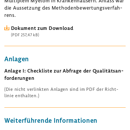
Multi­plem Myelom in Kran­ken­häu­sern. Anlass war
die Ausset­zung des Metho­den­be­wer­tungs­ver­fah­
rens.
Doku­ment zum Down­load
(PDF 257,47 kB)
Anlagen
Anlage I: Check­liste zur Abfrage der Quali­täts­an­
for­de­rungen
(Die nicht verlinkten Anlagen sind im PDF der Richt­
linie enthalten.)
Weiter­füh­rende Infor­ma­tionen