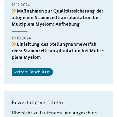
19.12.2024
Maßnahmen zur Quali­täts­si­che­rung der
allo­genen Stamm­zell­trans­plan­ta­tion bei
Multi­plem Myelom: Aufhe­bung
10.10.2024
Einlei­tung des Stel­lung­nah­me­ver­fah­
rens: Stamm­zell­trans­plan­ta­tion bei Multi­
plem Myelom
weitere Beschlüsse
Bewer­tungs­ver­fahren
Über­sicht zu laufenden und abge­schlos­